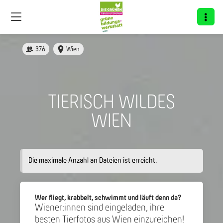
376
Wien
TIERISCH WILDES
WIEN
Die maximale Anzahl an Dateien ist erreicht.
Wer fliegt, krabbelt, schwimmt und läuft denn da?
Wiener:innen sind eingeladen, ihre
besten Tierfotos aus Wien einzureichen!