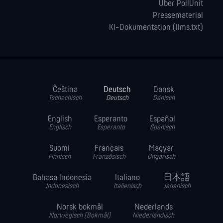
Über PollUnit
Pressematerial
KI-Dokumentation (llms.txt)
Čeština
Deutsch
Dansk
Tschechisch
Deutsch
Dänisch
English
Esperanto
Español
Englisch
Esperanto
Spanisch
Suomi
Français
Magyar
Finnisch
Französisch
Ungarisch
Bahasa Indonesia
Italiano
日本語
Indonesisch
Italienisch
Japanisch
Norsk bokmål
Nederlands
Norwegisch (Bokmål)
Niederländisch