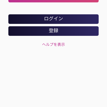
ログイン
登録
ヘルプを表示