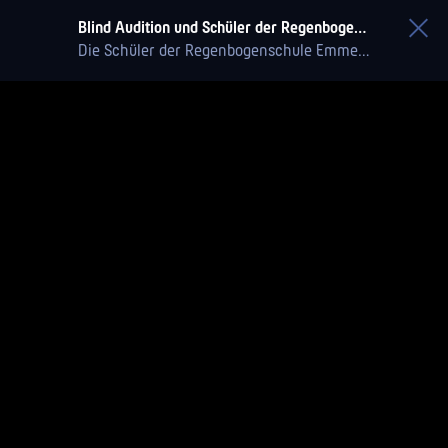
Blind Audition und Schüler der Regenbogenschule Emmersweiler in Velsen
Die Schüler der Regenbogenschule Emmersweiler haben sich für die Einstimmung auf die Special Olympics musikalische Verstärkung durch die Band „Blind Audition“ und Profischlagzeuger Elmar Federkeil geholt. Unter der musikalischen Leitung von Isabell Spindler formte sich die Gruppe zu einem begeisterten Dreamteam. Passend zum besonderen Arrangement wurde der Song an einer kreativen und heimatverbundenen Location, dem Erlebnisbergwerk Velsen, aufgenommen.