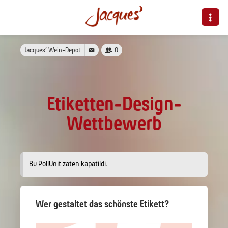
Jacques’ Wein-Depot
0
Etiketten-Design-
Wettbewerb
Bu PollUnit zaten kapatildi.
Wer gestaltet das schönste Etikett?