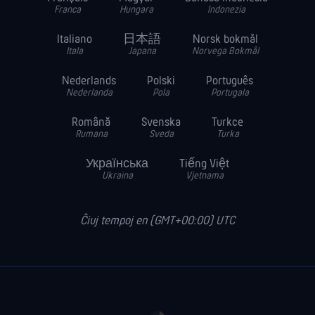
Franca
Hungara
Indonezia
Italiano
日本語
Norsk bokmål
Itala
Japana
Norvega Bokmål
Nederlands
Polski
Português
Nederlanda
Pola
Portugala
Română
Svenska
Turkce
Rumana
Sveda
Turka
Українська
Tiếng Việt
Ukraina
Vjetnama
Ĉiuj tempoj en (GMT+00:00) UTC