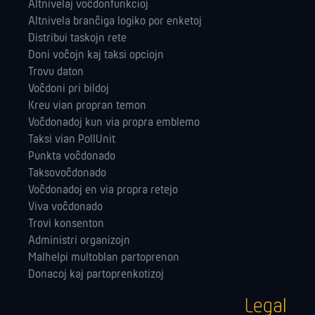
Altnivelaj voĉdonfunkcioj
Altnivela branĉiga logiko por enketoj
Distribui taskojn rete
Doni voĉojn kaj taksi opciojn
Trovu daton
Voĉdoni pri bildoj
Kreu vian propran temon
Voĉdonadoj kun via propra emblemo
Taksi vian PollUnit
Punkta voĉdonado
Taksovoĉdonado
Voĉdonadoj en via propra retejo
Viva voĉdonado
Trovi konsenton
Administri orga­nizojn
Malhelpi multoblan partoprenon
Donacoj kaj partoprenkotizoj
Legal