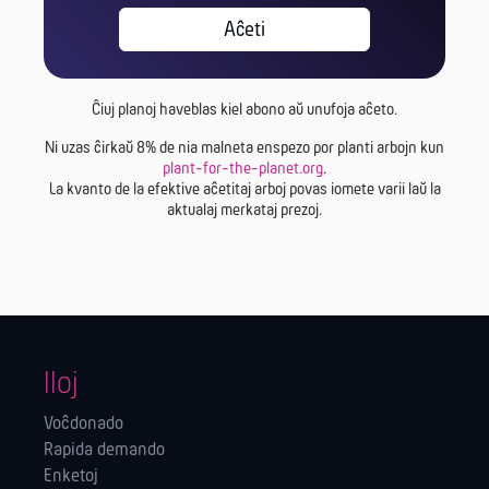
Aĉeti
Ĉiuj planoj haveblas kiel abono aŭ unufoja aĉeto.
Ni uzas ĉirkaŭ 8% de nia malneta enspezo por planti arbojn kun
plant-for-the-planet.org
.
La kvanto de la efektive aĉetitaj arboj povas iomete varii laŭ la
aktualaj merkataj prezoj.
Iloj
Voĉdonado
Rapida demando
Enketoj