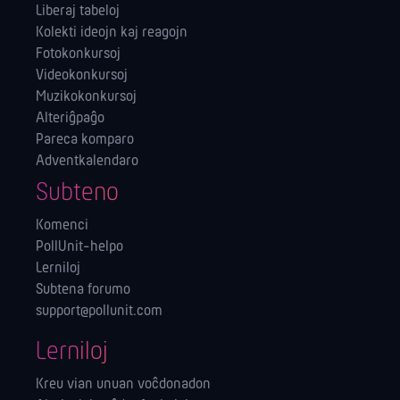
Liberaj tabeloj
Kolekti ideojn kaj reagojn
Fotokonkursoj
Videokonkursoj
Muzikokonkursoj
Alteriĝpaĝo
Pareca komparo
Adventkalendaro
Subteno
Komenci
PollUnit-helpo
Lerniloj
Subtena forumo
support@pollunit.com
Lerniloj
Kreu vian unuan voĉdonadon