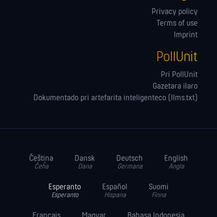
Privacy policy
Terms of use
Imprint
PollUnit
Pri PollUnit
Gazetara ilaro
Dokumentado pri artefarita inteligenteco (llms.txt)
Čeština
Dansk
Deutsch
English
Ĉeĥa
Dana
Germana
Angla
Esperanto
Español
Suomi
Esperanto
Hispana
Finna
Français
Magyar
Bahasa Indonesia