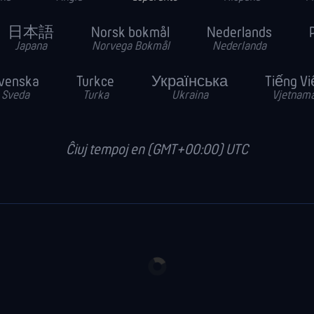
日本語
Norsk bokmål
Nederlands
Japana
Norvega Bokmål
Nederlanda
venska
Turkce
Українська
Tiếng Vi
Sveda
Turka
Ukraina
Vjetnam
Ĉiuj tempoj en (GMT+00:00) UTC