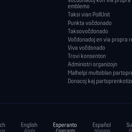
Voĉdonadoj kun via propra
emblemo
Taksi vian PollUnit
Punkta voĉdonado
Taksovoĉdonado
Voĉdonadoj en via propra r
Viva voĉdonado
Trovi konsenton
Administri orga­nizojn
Malhelpi multoblan partop
Donacoj kaj partoprenkotiz
ch
English
Esperanto
Español
S
na
Angla
Esperanto
Hispana
F