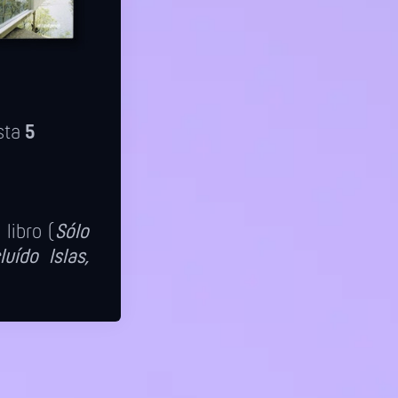
sta
5
 libro (
Sólo
uído Islas,