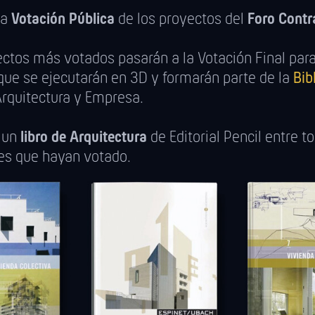
la
Votación Pública
de los proyectos del
Foro Contra
ctos más votados pasarán a la Votación Final para 
que se ejecutarán en 3D y formarán parte de la
Bib
rquitectura y Empresa.
 un
libro de Arquitectura
de Editorial Pencil entre t
tes que hayan votado.