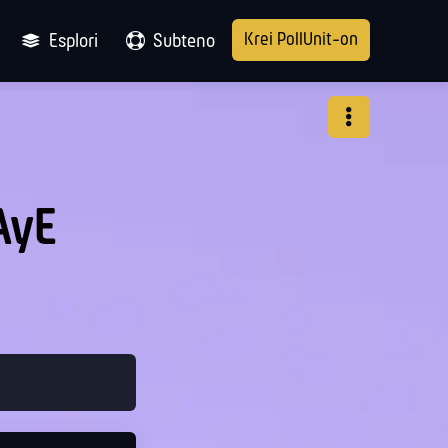
Krei PollUnit-on
Esplori
Subteno
AyE