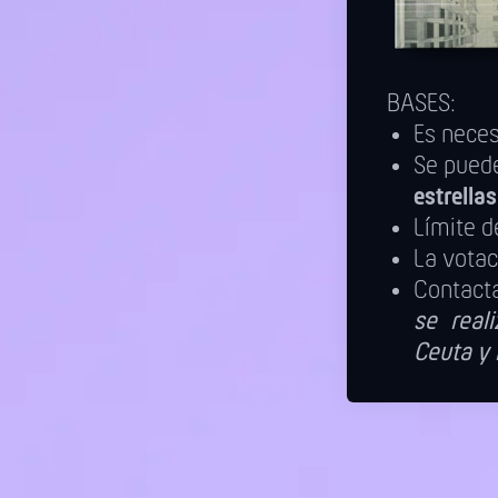
BASES:
Es nece
Se puede
estrella
Límite d
La votac
Contact
se reali
Ceuta y 