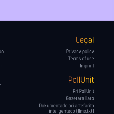
Legal
on
Privacy policy
Terms of use
or
Imprint
PollUnit
n
Pri PollUnit
Gazetara ilaro
Dokumentado pri artefarita
inteligenteco (llms.txt)