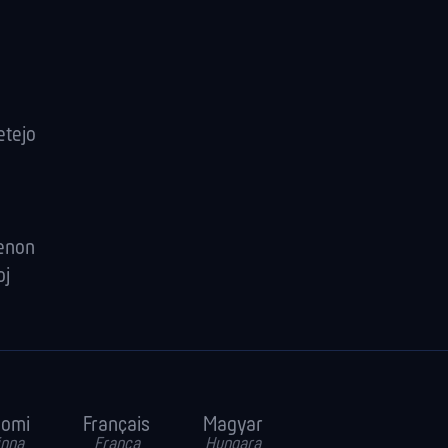
etejo
renon
oj
uomi
Français
Magyar
inna
Franca
Hungara