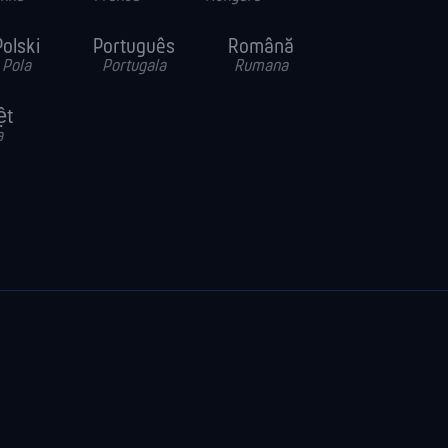
Polski
Português
Română
Pola
Portugala
Rumana
ệt
a