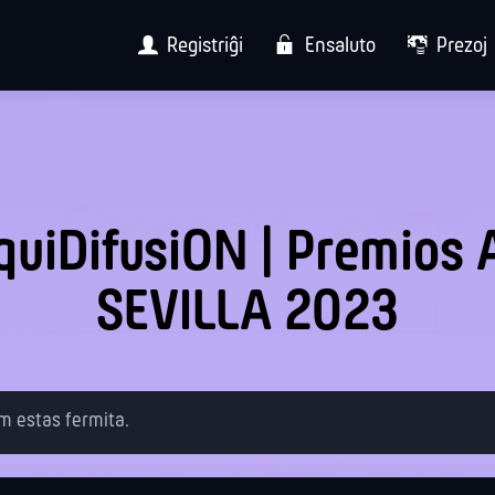
Registriĝi
Ensaluto
Prezoj
quiDifusiON | Premios 
SEVILLA 2023
jam estas fermita.