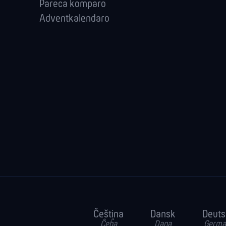
Pareca komparo
Adventkalendaro
Čeština
Dansk
Deuts
Ĉeĥa
Dana
Germa