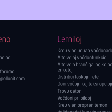
eno
Lerniloj
Kreu vian unuan voĉdonad
-helpo
Altnivelaj voĉdonfunkcioj
Altnivela branĉiga logiko p
enketoj
 forumo
Distribui taskojn rete
pollunit.com
Doni voĉojn kaj taksi opcioj
Trovu daton
Voĉdoni pri bildoj
Kreu vian propran temon