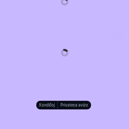
Kondiĉoj
Privateca avizo