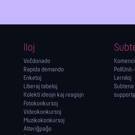
Iloj
Subt
Voĉdonado
Komenci
Rapida demando
PollUnit
Enketoj
Lerniloj
Liberaj tabeloj
Subtena
Kolekti ideojn kaj reagojn
support@
Fotokonkursoj
Videokonkursoj
Muzikokonkursoj
Alteriĝpaĝo