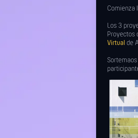
Comienza 
Los 3 proye
Proyectos 
Virtual
de A
Sortemaos
participan