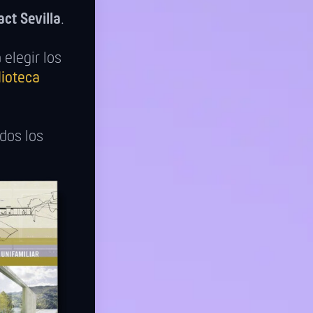
ct Sevilla
.
elegir los
lioteca
odos los