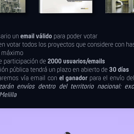
sario un
email válido
para poder votar
n votar todos los proyectos que considere con ha
s
máximo
e participación de
2000 usuarios/emails
ión pública tendrá un plazo en abierto de
30 días
aremos vía email con
el ganador
para el envío del
zarán envíos dentro del territorio nacional: excl
Melilla