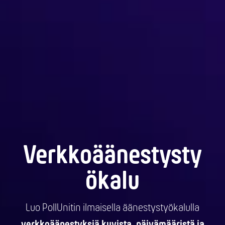
Verkkoäänestysty
ökalu
Luo PollUnitin ilmaisella äänestystyökalulla
verkkoäänestyksiä kuvista, päivämääristä ja