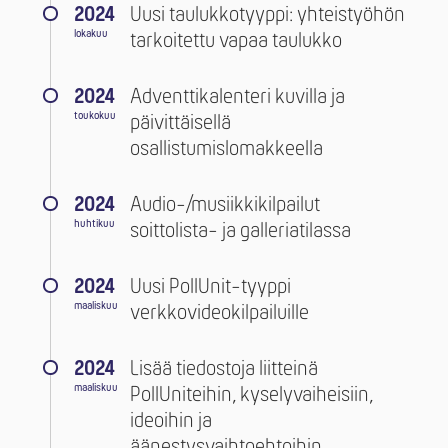
2024
Uusi taulukkotyyppi: yhteistyöhön
lokakuu
tarkoitettu vapaa taulukko
2024
Adventtikalenteri kuvilla ja
toukokuu
päivittäisellä
osallistumislomakkeella
2024
Audio-/musiikkikilpailut
huhtikuu
soittolista- ja galleriatilassa
2024
Uusi PollUnit-tyyppi
maaliskuu
verkkovideokilpailuille
2024
Lisää tiedostoja liitteinä
maaliskuu
PollUniteihin, kyselyvaiheisiin,
ideoihin ja
äänestysvaihtoehtoihin.