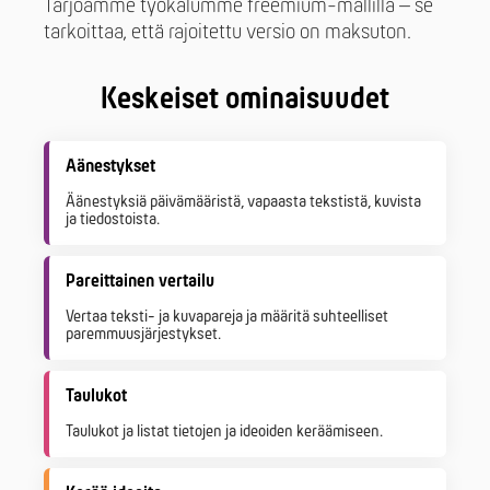
Tarjoamme työkalumme freemium-mallilla – se
tarkoittaa, että rajoitettu versio on maksuton.
Keskeiset ominaisuudet
Äänestykset
Äänestyksiä päivämääristä, vapaasta tekstistä, kuvista
ja tiedostoista.
Pareittainen vertailu
Vertaa teksti- ja kuvapareja ja määritä suhteelliset
paremmuusjärjestykset.
Taulukot
Taulukot ja listat tietojen ja ideoiden keräämiseen.