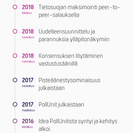
2018
Tietosuojan maksimointi peer-to-
lokakuu
peer-salauksella
2018
Uudelleensuunnittelu ja
toukokuu
parannuksia ylläpitonäkymiin
2018
Konsensuksen löytäminen
tammikuu
vastustusäänillä
2017
Pisteäänestysominaisuus
toukokuu
julkaistaan
2017
PollUnit julkaistaan
maaliskuu
2016
Idea PollUnitista syntyi ja kehitys
kesäkuu
alkoi.