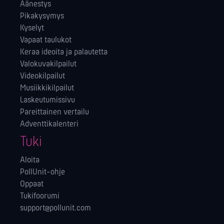
Äänestys
Pikakysymys
Kyselyt
Vapaat taulukot
Keraa ideoita ja palautetta
Valokuvakilpailut
Videokilpailut
Musiikkikilpailut
Laskeutumissivu
Pareittainen vertailu
Adventtikalenteri
Tuki
Aloita
PollUnit-ohje
Oppaat
Tukifoorumi
support@pollunit.com