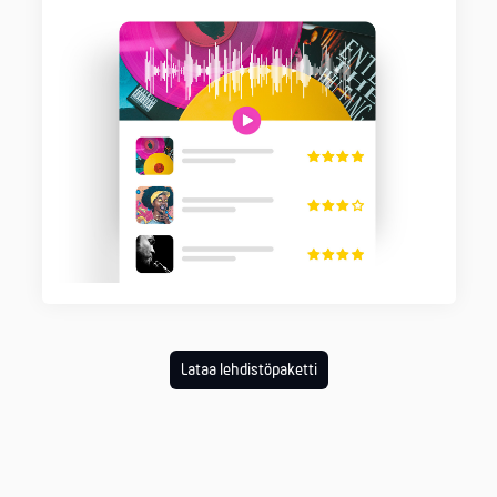
Lataa lehdistöpaketti