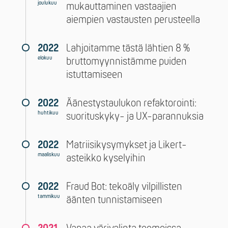
joulukuu
mukauttaminen vastaajien
aiempien vastausten perusteella
2022
Lahjoitamme tästä lähtien 8 %
elokuu
bruttomyynnistämme puiden
istuttamiseen
2022
Äänestystaulukon refaktorointi:
huhtikuu
suorituskyky- ja UX-parannuksia
2022
Matriisikysymykset ja Likert-
maaliskuu
asteikko kyselyihin
2022
Fraud Bot: tekoäly vilpillisten
tammikuu
äänten tunnistamiseen