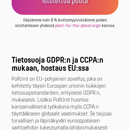
istutettua puuta
Käytämme noin 8 % bruttomyynnistämme puiden
istuttamiseen yhdessä
plant-for-the-planet.orgin
kanssa.
Tietosuoja GDPR:n ja CCPA:n
mukaan, hostaus EU:ssa
PollUnit on EU-pohjainen sovellus, joka on
kehitetty täysin Euroopan unionin tiukkojen
tietosuojastandardien, erityisesti GDPR:n,
mukaisesti. Lisäksi PollUnit huomioi
kansainvälisenä työkaluna myös CCPA:n
täyttääkseen globaalit vaatimukset. Se tarjoaa
turvallisen ja läpinäkyvän eurooppalaisen
vaihtoehdon tukeutumalla johdonmukaisesti