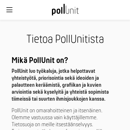
Tietoa PollUnitista
Mikä PollUnit on?
PollUnit luo työkaluja, jotka helpottavat
yhteistyötä, priorisointia sekä ideoiden ja
palautteen keräämistä, grafiikan ja kuvien
arviointia sekä kyselyitä ja yhteistä sopimista
tiimeissä tai suurten ihmisjoukkojen kanssa.
PollUnit on omarahoitteinen ja itsenäinen.
Olemme vastuussa vain käyttäjillemme.
Tietosuoja on meille itsestäänselvyys.