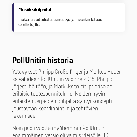
Musiikkikilpailut
mukana soittolista, äänestys ja musiikin lataus
osallistujille.
PollUnitin historia
Ystävykset Philipp Großelfinger ja Markus Huber
saivat idean PollUnitiin vuonna 2016. Philipp
järjesti häitään, ja Markuksen piti priorisoida
erilaisia tuotesuunnitelmia. Näiden hyvin
erilaisten tarpeiden pohjalta syntyi konsepti
joustavaan koordinointiin ja tehtävien
jakamiseen.
Noin puoli vuotta myöhemmin PollUnitin
ensimmäinen versio oli valmis yleisölle. 10.