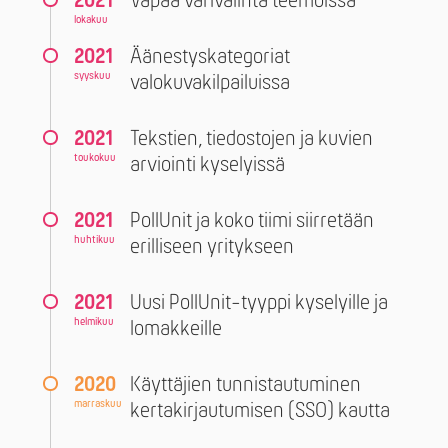
2021
Vapaa värivalinta teemoissa
lokakuu
2021
Äänestyskategoriat
syyskuu
valokuvakilpailuissa
2021
Tekstien, tiedostojen ja kuvien
toukokuu
arviointi kyselyissä
2021
PollUnit ja koko tiimi siirretään
huhtikuu
erilliseen yritykseen
2021
Uusi PollUnit-tyyppi kyselyille ja
helmikuu
lomakkeille
2020
Käyttäjien tunnistautuminen
marraskuu
kertakirjautumisen (SSO) kautta