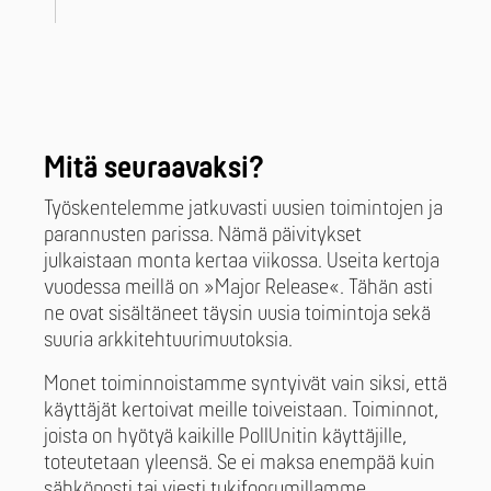
Mitä seuraavaksi?
Työskentelemme jatkuvasti uusien toimintojen ja
parannusten parissa. Nämä päivitykset
julkaistaan monta kertaa viikossa. Useita kertoja
vuodessa meillä on »Major Release«. Tähän asti
ne ovat sisältäneet täysin uusia toimintoja sekä
suuria arkkitehtuurimuutoksia.
Monet toiminnoistamme syntyivät vain siksi, että
käyttäjät kertoivat meille toiveistaan. Toiminnot,
joista on hyötyä kaikille PollUnitin käyttäjille,
toteutetaan yleensä. Se ei maksa enempää kuin
sähköposti tai viesti tukifoorumillamme.