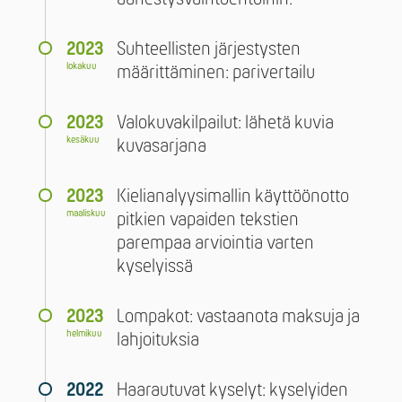
2023
Suhteellisten järjestysten
lokakuu
määrittäminen: parivertailu
2023
Valokuvakilpailut: lähetä kuvia
kesäkuu
kuvasarjana
2023
Kielianalyysimallin käyttöönotto
maaliskuu
pitkien vapaiden tekstien
parempaa arviointia varten
kyselyissä
2023
Lompakot: vastaanota maksuja ja
helmikuu
lahjoituksia
2022
Haarautuvat kyselyt: kyselyiden