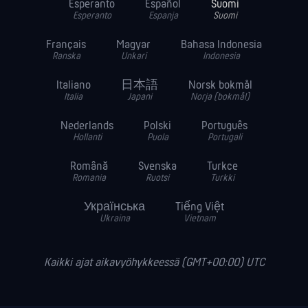
Esperanto
Español
Suomi
Esperanto
Espanja
Suomi
Français
Magyar
Bahasa Indonesia
Ranska
Unkari
Indonesia
Italiano
日本語
Norsk bokmål
Italia
Japani
Norja (bokmål)
Nederlands
Polski
Português
Hollanti
Puola
Portugali
Română
Svenska
Turkce
Romania
Ruotsi
Turkki
Українська
Tiếng Việt
Ukraina
Vietnam
Kaikki ajat aikavyöhykkeessä (GMT+00:00) UTC