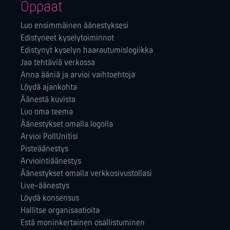
Oppaat
Luo ensimmäinen äänestyksesi
Edistyneet kyselytoiminnot
Edistynyt kyselyn haarautumislogiikka
Jaa tehtäviä verkossa
Anna ääniä ja arvioi vaihtoehtoja
Löydä ajankohta
Äänestä kuvista
Luo oma teema
Äänestykset omalla logolla
Arvioi PollUnitisi
Pisteäänestys
Arviointiäänestys
Äänestykset omalla verkkosivustollasi
Live-äänestys
Löydä konsensus
Hallitse orga­nisaatioita
Estä moninkertainen osallistuminen