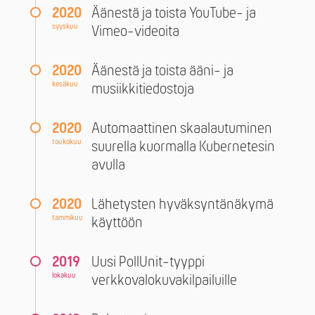
2020
Äänestä ja toista YouTube- ja
syyskuu
Vimeo-videoita
2020
Äänestä ja toista ääni- ja
kesäkuu
musiikkitiedostoja
2020
Automaattinen skaalautuminen
toukokuu
suurella kuormalla Kubernetesin
avulla
2020
Lähetysten hyväksyntänäkymä
tammikuu
käyttöön
2019
Uusi PollUnit-tyyppi
lokakuu
verkkovalokuvakilpailuille