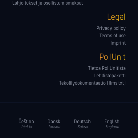
Lahjoitukset ja osallistumismaksut
Legal
Privacy policy
Terms of use
Imprint
PollUnit
Tietoa PollUnitista
Lehdistöpaketti
Tekoälydokumentaatio (llms.txt)
Čeština
Dansk
Deutsch
English
Tšekki
Tanska
Saksa
Englanti