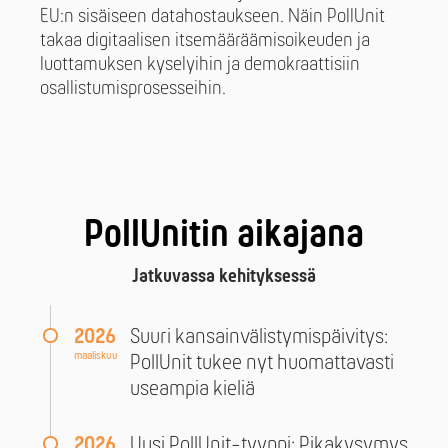
EU:n sisäiseen datahostaukseen. Näin PollUnit
takaa digitaalisen itsemääräämisoikeuden ja
luottamuksen kyselyihin ja demokraattisiin
osallistumisprosesseihin.
PollUnitin aikajana
Jatkuvassa kehityksessä
2026
Suuri kansainvälistymispäivitys:
maaliskuu
PollUnit tukee nyt huomattavasti
useampia kieliä
2026
Uusi PollUnit-tyyppi: Pikakysymys