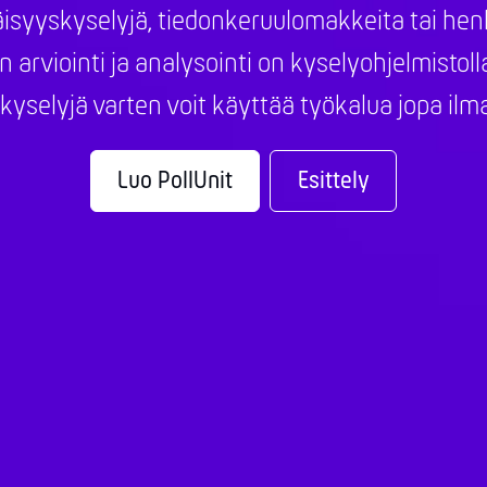
isyyskyselyjä, tiedonkeruulomakkeita tai henk
en arviointi ja analysointi on kyselyohjelmisto
 kyselyjä varten voit käyttää työkalua jopa ilma
Luo PollUnit
Esittely