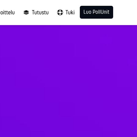
Luo PollUnit
oittelu
Tutustu
Tuki