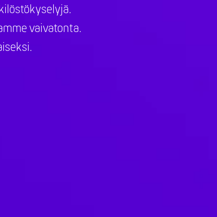
ilöstökyselyjä.
llamme vaivatonta.
iseksi.