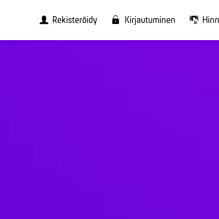
Rekisteröidy
Kirjautuminen
Hinn