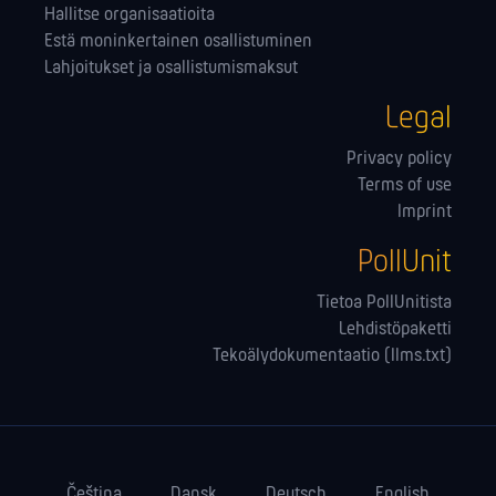
Hallitse orga­nisaatioita
Estä moninkertainen osallistuminen
Lahjoitukset ja osallistumismaksut
Legal
Privacy policy
Terms of use
Imprint
PollUnit
Tietoa PollUnitista
Lehdistöpaketti
Tekoälydokumentaatio (llms.txt)
Čeština
Dansk
Deutsch
English