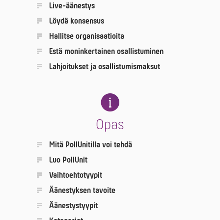
Live-äänestys
Löydä konsensus
Hallitse orga­nisaatioita
Estä moninkertainen osallistuminen
Lahjoitukset ja osallistumismaksut
Opas
Mitä PollUnitilla voi tehdä
Luo PollUnit
Vaihtoehtotyypit
Äänestyksen tavoite
Äänestystyypit