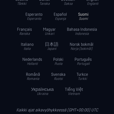
Tšekki
Tanska
Saksa
Englanti
Esperanto
Español
Suomi
Esperanto
Espanja
Suomi
Français
Magyar
Bahasa Indonesia
Ranska
Unkari
Indonesia
Italiano
日本語
Norsk bokmål
Italia
Japani
Norja (bokmål)
Nederlands
Polski
Português
Hollanti
Puola
Portugali
Română
Svenska
Turkce
Romania
Ruotsi
Turkki
Українська
Tiếng Việt
Ukraina
Vietnam
Kaikki ajat aikavyöhykkeessä (GMT+00:00) UTC