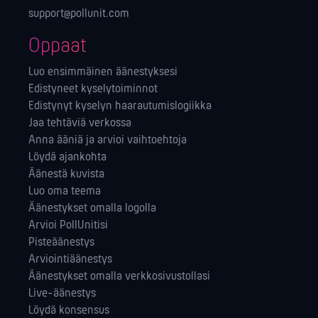
support@pollunit.com
Oppaat
Luo ensimmäinen äänestyksesi
Edistyneet kyselytoiminnot
Edistynyt kyselyn haarautumislogiikka
Jaa tehtäviä verkossa
Anna ääniä ja arvioi vaihtoehtoja
Löydä ajankohta
Äänestä kuvista
Luo oma teema
Äänestykset omalla logolla
Arvioi PollUnitisi
Pisteäänestys
Arviointiäänestys
Äänestykset omalla verkkosivustollasi
Live-äänestys
Löydä konsensus