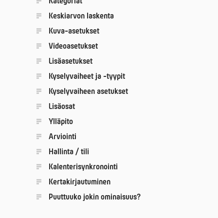
Kategoriat
Keskiarvon laskenta
Kuva-asetukset
Videoasetukset
Lisäasetukset
Kyselyvaiheet ja -tyypit
Kyselyvaiheen asetukset
Lisäosat
Ylläpito
Arviointi
Hallinta / tili
Kalenterisynkronointi
Kertakirjautuminen
Puuttuuko jokin ominaisuus?