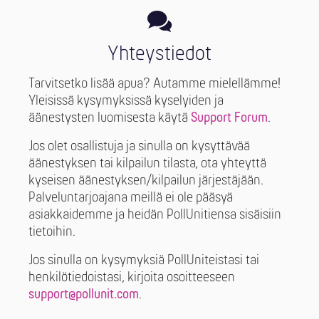
Yhteystiedot
Tarvitsetko lisää apua? Autamme mielellämme!
Yleisissä kysymyksissä kyselyiden ja
äänestysten luomisesta käytä
Support Forum
.
Jos olet osallistuja ja sinulla on kysyttävää
äänestyksen tai kilpailun tilasta, ota yhteyttä
kyseisen äänestyksen/kilpailun järjestäjään.
Palveluntarjoajana meillä ei ole pääsyä
asiakkaidemme ja heidän PollUnitiensa sisäisiin
tietoihin.
Jos sinulla on kysymyksiä PollUniteistasi tai
henkilötiedoistasi, kirjoita osoitteeseen
support@pollunit.com
.