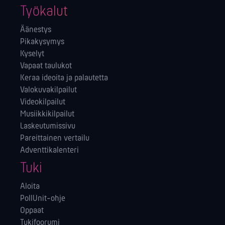
Työkalut
Äänestys
Pikakysymys
Kyselyt
Vapaat taulukot
Keraa ideoita ja palautetta
Valokuvakilpailut
Videokilpailut
Musiikkikilpailut
Laskeutumissivu
Pareittainen vertailu
Adventtikalenteri
Tuki
Aloita
PollUnit-ohje
Oppaat
Tukifoorumi