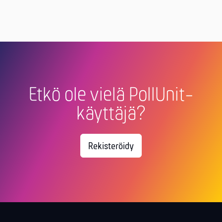
Etkö ole vielä PollUnit-
käyttäjä?
Rekisteröidy