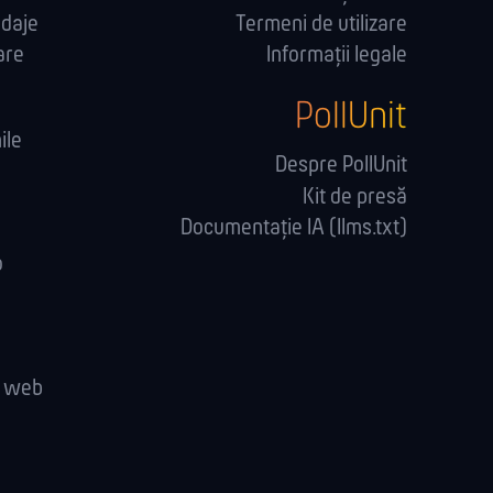
ndaje
Termeni de utilizare
are
Informații legale
PollUnit
ile
Despre PollUnit
Kit de presă
Documentație IA (llms.txt)
o
e web