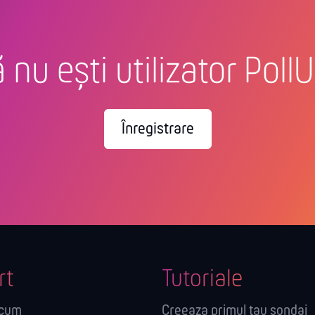
 nu ești utilizator Poll
Înregistrare
rt
Tutoriale
acum
Creeaza primul tau sondaj