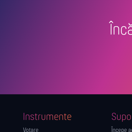
Încă
Instrumente
Supo
Votare
Începe 