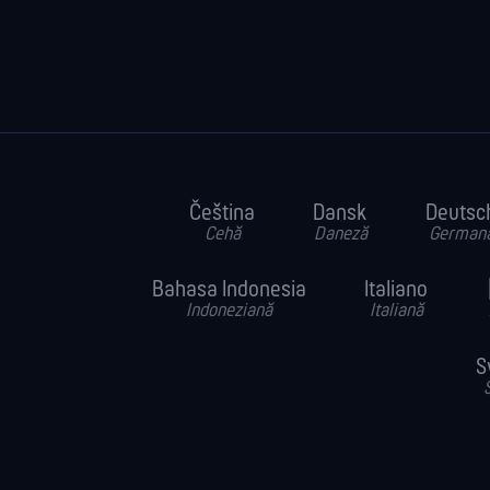
Čeština
Dansk
Deutsc
Cehă
Daneză
German
Bahasa Indonesia
Italiano
Indoneziană
Italiană
S