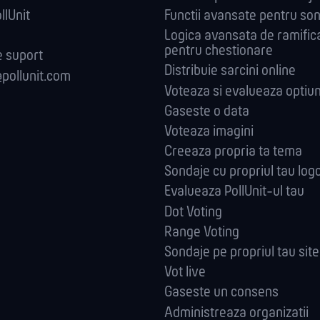
llUnit
Functii avansate pentru so
Logica avansata de ramific
pentru chestionare
 suport
Distribuie sarcini online
pollunit.com
Voteaza si evalueaza optiun
Gaseste o data
Voteaza imagini
Creeaza propria ta tema
Sondaje cu propriul tau log
Evalueaza PollUnit-ul tau
Dot Voting
Range Voting
Sondaje pe propriul tau sit
Vot live
Gaseste un consens
Administreaza orga­nizatii