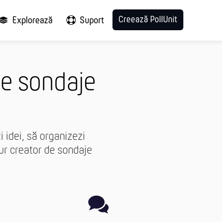
Creează PollUnit
Explorează
Suport
de sondaje
i idei, să organizezi
ur creator de sondaje