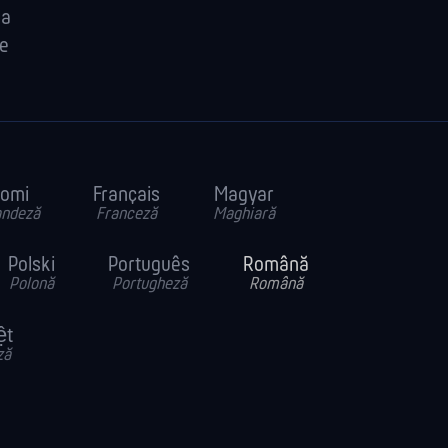
la
re
omi
Français
Magyar
andeză
Franceză
Maghiară
Polski
Português
Română
Polonă
Portugheză
Română
ệt
ză