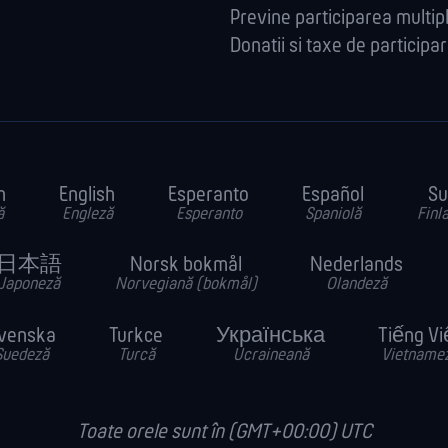
Previne participarea multip
Donatii si taxe de participa
h
English
Esperanto
Español
Su
ă
Engleză
Esperanto
Spaniolă
Finl
日本語
Norsk bokmål
Nederlands
Japoneză
Norvegiană (bokmål)
Olandeză
venska
Turkce
Українська
Tiếng Vi
Suedeză
Turcă
Ucraineană
Vietname
Toate orele sunt în (GMT+00:00) UTC