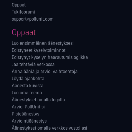
Oppaat
Tukifoorumi
support@pollunit.com
Oppaat
Luo ensimmäinen äänestyksesi
Edistyneet kyselytoiminnot
Edistynyt kyselyn haarautumislogiikka
Jaa tehtäviä verkossa
Anna ääniä ja arvioi vaihtoehtoja
Löydä ajankohta
Äänestä kuvista
Luo oma teema
Äänestykset omalla logolla
Arvioi PollUnitisi
Pisteäänestys
Arviointiäänestys
Äänestykset omalla verkkosivustollasi