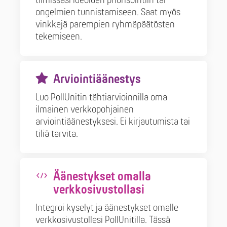
tiimissäsi ideoiden priorisointiin tai
ongelmien tunnistamiseen. Saat myös
vinkkejä parempien ryhmäpäätösten
tekemiseen.
Arviointiäänestys
Luo PollUnitin tähtiarvioinnilla oma
ilmainen verkkopohjainen
arviointiäänestyksesi. Ei kirjautumista tai
tiliä tarvita.
Äänestykset omalla
verkkosivustollasi
Integroi kyselyt ja äänestykset omalle
verkkosivustollesi PollUnitilla. Tässä