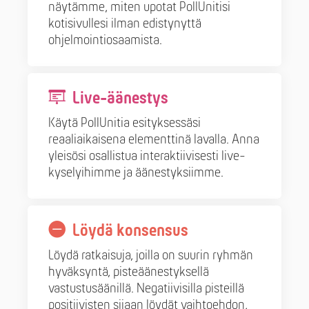
näytämme, miten upotat PollUnitisi
kotisivullesi ilman edistynyttä
ohjelmointiosaamista.
Live-äänestys
Käytä PollUnitia esityksessäsi
reaaliaikaisena elementtinä lavalla. Anna
yleisösi osallistua interaktiivisesti live-
kyselyihimme ja äänestyksiimme.
Löydä konsensus
Löydä ratkaisuja, joilla on suurin ryhmän
hyväksyntä, pisteäänestyksellä
vastustusäänillä. Negatiivisilla pisteillä
positiivisten sijaan löydät vaihtoehdon,