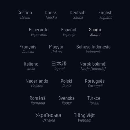
Čeština
Dansk
Deutsch
English
Tšekki
Tanska
Saksa
Englanti
Esperanto
Español
Suomi
Esperanto
Espanja
Suomi
Français
Magyar
Bahasa Indonesia
Ranska
Unkari
Indonesia
Italiano
日本語
Norsk bokmål
Italia
Japani
Norja (bokmål)
Nederlands
Polski
Português
Hollanti
Puola
Portugali
Română
Svenska
Turkce
Romania
Ruotsi
Turkki
Українська
Tiếng Việt
Ukraina
Vietnam