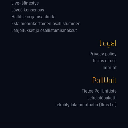
Live-äänestys
Löydä konsensus
Hallitse orga­nisaatioita
Estä moninkertainen osallistuminen
Lahjoitukset ja osallistumismaksut
Legal
Privacy policy
Terms of use
Imprint
PollUnit
Tietoa PollUnitista
Lehdistöpaketti
Tekoälydokumentaatio (llms.txt)