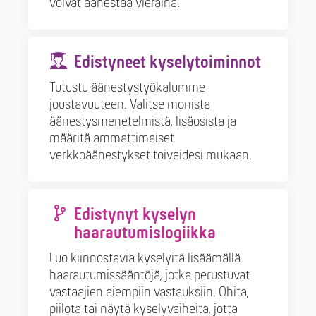
voivat äänestää vieraina.
Edistyneet kyselytoiminnot
Tutustu äänestystyökalumme
joustavuuteen. Valitse monista
äänestysmenetelmistä, lisäosista ja
määritä ammattimaiset
verkkoäänestykset toiveidesi mukaan.
Edistynyt kyselyn
haarautumislogiikka
Luo kiinnostavia kyselyitä lisäämällä
haarautumissääntöjä, jotka perustuvat
vastaajien aiempiin vastauksiin. Ohita,
piilota tai näytä kyselyvaiheita, jotta