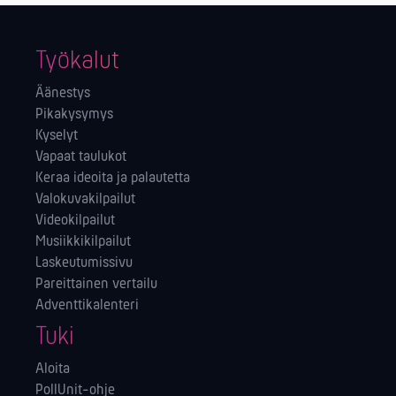
Työkalut
Äänestys
Pikakysymys
Kyselyt
Vapaat taulukot
Keraa ideoita ja palautetta
Valokuvakilpailut
Videokilpailut
Musiikkikilpailut
Laskeutumissivu
Pareittainen vertailu
Adventtikalenteri
Tuki
Aloita
PollUnit-ohje