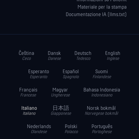
Materiale per la stampa
Documentazione IA (llms.txt)
Čeština
Dansk
Deutsch
English
Ceco
Danese
Tedesco
Inglese
Esperanto
Español
Suomi
Esperanto
Spagnolo
Finlandese
Français
Magyar
Bahasa Indonesia
Francese
Ungherese
Indonesiano
Italiano
日本語
Norsk bokmål
Italiano
Giapponese
Norvegese bokmål
Nederlands
Polski
Português
Olandese
Polacco
Portoghese