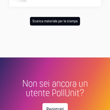
Scarica materiale per la stampa
Non sei ancora un
utente PollUnit?
Registrati