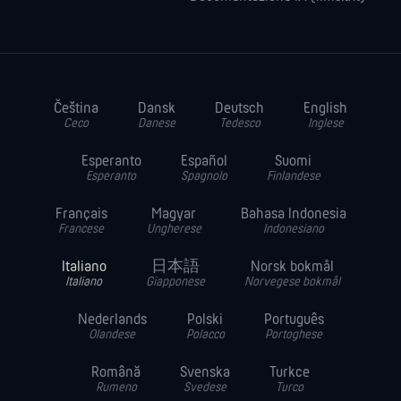
Čeština
Dansk
Deutsch
English
Ceco
Danese
Tedesco
Inglese
Esperanto
Español
Suomi
Esperanto
Spagnolo
Finlandese
Français
Magyar
Bahasa Indonesia
Francese
Ungherese
Indonesiano
Italiano
日本語
Norsk bokmål
Italiano
Giapponese
Norvegese bokmål
Nederlands
Polski
Português
Olandese
Polacco
Portoghese
Română
Svenska
Turkce
Rumeno
Svedese
Turco