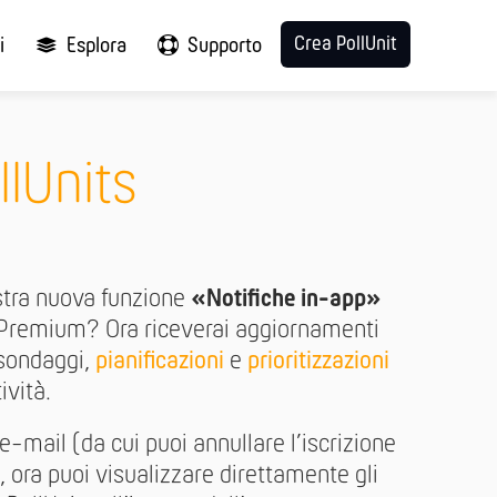
Crea PollUnit
i
Esplora
Supporto
llUnits
stra nuova funzione
«Notifiche in-app»
e Premium? Ora riceverai aggiornamenti
 sondaggi,
pianificazioni
e
prioritizzazioni
ività.
 e-mail (da cui puoi annullare l’iscrizione
 ora puoi visualizzare direttamente gli