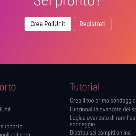
Sei pronto?
Crea PollUnit
Registrati
orto
Tutorial
Crea il tuo primo sondaggio
lUnit
Funzionalità avanzate del 
Logica avanzata di ramifica
sondaggio
 supporto
Distribuisci compiti online
pollunit.com