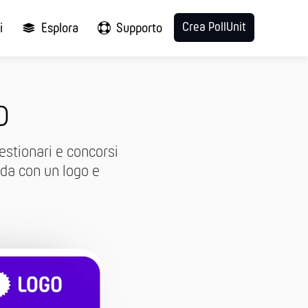
Crea PollUnit
i
Esplora
Supporto
o
estionari e concorsi
nda con un logo e