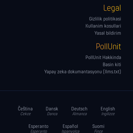
Legal
Gizlilik politikasi
Kullanim kosullari
Yasal bildirim
PollUnit
PollUnit Hakkinda
Basin kiti
Yapay zeka dokumantasyonu (llms.txt)
Čeština
Dansk
Deutsch
English
Cekce
Danca
Almanca
Ingilizce
Esperanto
Español
Suomi
Esperanto
Ispanyolca
Fince