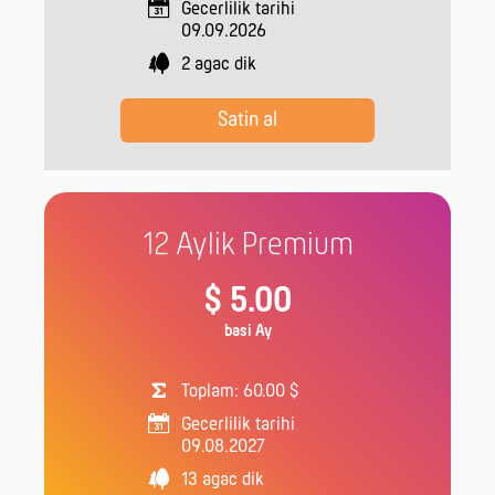
Gecerlilik tarihi
09.09.2026
2
agac dik
Satin al
12 Aylik Premium
$ 5.00
basi Ay
Toplam: 60.00 $
Gecerlilik tarihi
09.08.2027
13
agac dik