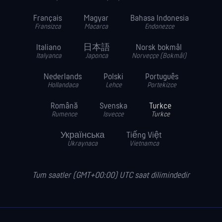
Français
Magyar
Bahasa Indonesia
Fransizca
Macarca
Endonezce
Italiano
日本語
Norsk bokmål
Italyanca
Japonca
Norveççe (Bokmål)
Nederlands
Polski
Português
Hollandaca
Lehce
Portekizce
Română
Svenska
Turkce
Rumence
Isvecce
Turkce
Українська
Tiếng Việt
Ukraynaca
Vietnamca
Tum saatler (GMT+00:00) UTC saat dilimindedir