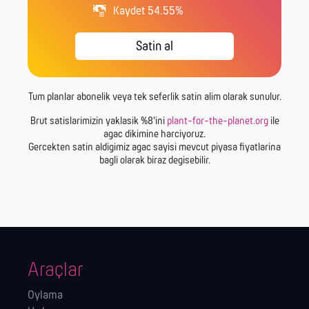
Kaydet 54.55%
Satin al
Tum planlar abonelik veya tek seferlik satin alim olarak sunulur.
Brut satislarimizin yaklasik %8'ini
plant-for-the-planet.org
ile
agac dikimine harciyoruz.
Gercekten satin aldigimiz agac sayisi mevcut piyasa fiyatlarina
bagli olarak biraz degisebilir.
Araçlar
Oylama