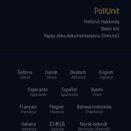
PollUnit
PollUnit Hakkinda
Basin kiti
Yapay zeka dokumantasyonu (llms.txt)
Čeština
Dansk
Deutsch
English
Cekce
Danca
Almanca
Ingilizce
Esperanto
Español
Suomi
Esperanto
Ispanyolca
Fince
Français
Magyar
Bahasa Indonesia
Fransizca
Macarca
Endonezce
Italiano
日本語
Norsk bokmål
Italyanca
Japonca
Norveççe (Bokmål)