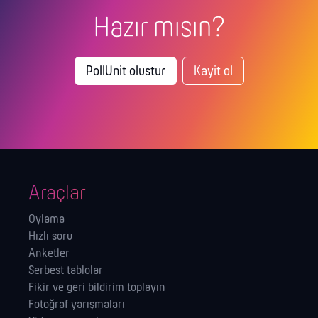
Hazır mısın?
PollUnit olustur
Kayit ol
Araçlar
Oylama
Hızlı soru
Anketler
Serbest tablolar
Fikir ve geri bildirim toplayın
Fotoğraf yarışmaları