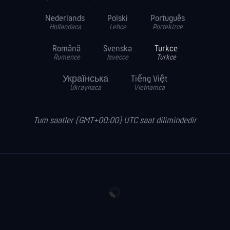
Nederlands
Polski
Português
Hollandaca
Lehce
Portekizce
Română
Svenska
Turkce
Rumence
Isvecce
Turkce
Українська
Tiếng Việt
Ukraynaca
Vietnamca
Tum saatler (GMT+00:00) UTC saat dilimindedir