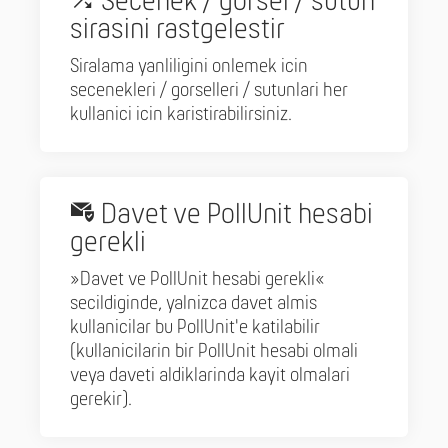
Secenek / gorsel / sutun
sirasini rastgelestir
Siralama yanliligini onlemek icin
secenekleri / gorselleri / sutunlari her
kullanici icin karistirabilirsiniz.
Davet ve PollUnit hesabi
gerekli
»Davet ve PollUnit hesabi gerekli«
secildiginde, yalnizca davet almis
kullanicilar bu PollUnit'e katilabilir
(kullanicilarin bir PollUnit hesabi olmali
veya daveti aldiklarinda kayit olmalari
gerekir).