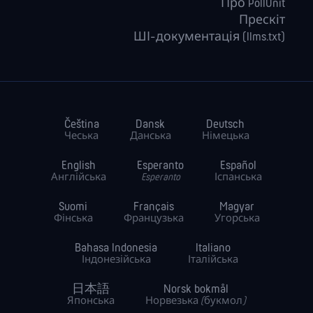
Про PollUnit
Прескіт
ШІ-документація (llms.txt)
Čeština
Dansk
Deutsch
Чеська
Данська
Німецька
English
Esperanto
Español
Англійська
Esperanto
Іспанська
Suomi
Français
Magyar
Фінська
Французька
Угорська
Bahasa Indonesia
Italiano
Індонезійська
Італійська
日本語
Norsk bokmål
Японська
Норвезька (букмол)