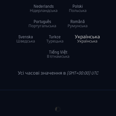
Nederlands
Polski
Нідерландська
Польська
Português
Română
Португальська
Румунська
Svenska
Turkce
Українська
Шведська
Турецька
Українська
Tiếng Việt
В’єтнамська
Усі часові значення в (GMT+00:00) UTC