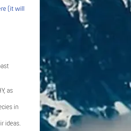
re (it will
past
Y, as
cies in
r ideas.