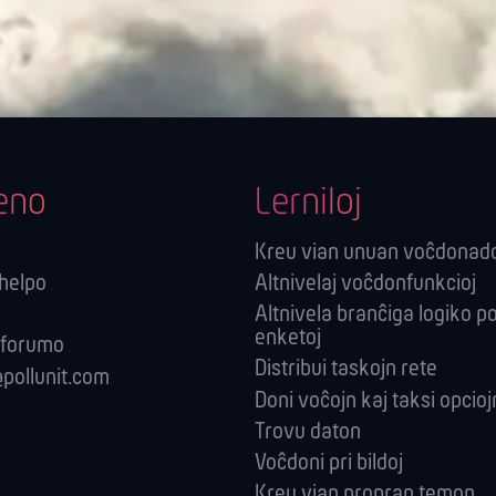
eno
Lerniloj
Kreu vian unuan voĉdonad
-helpo
Altnivelaj voĉdonfunkcioj
Altnivela branĉiga logiko p
enketoj
 forumo
Distribui taskojn rete
pollunit.com
Doni voĉojn kaj taksi opcioj
Trovu daton
Voĉdoni pri bildoj
Kreu vian propran temon