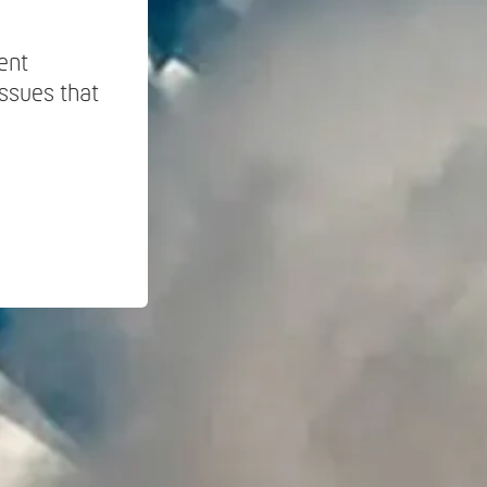
ment
issues that