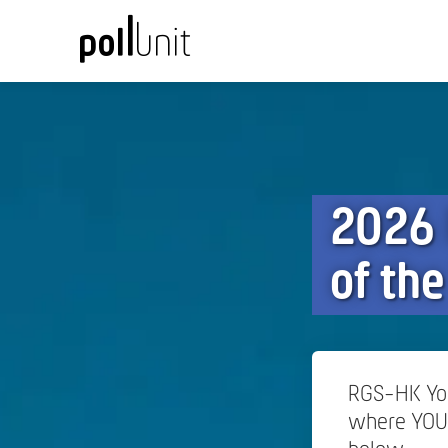
2026 
of th
RGS-HK You
where YOU 