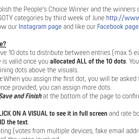
blish the People's Choice Winner and the winners 
YGOTY categories by third week of June
http://www
low our
Instagram page
and like our
Facebook page
e?
ive 10 dots to distribute between entries (max 5 e
 is valid once you
allocated ALL of the 10 dots
. Yo
ining dots above the visuals.
:
When you assign the first dot, you will be asked 
 Once provided, you can assign more dots.
Save and Finish
at the bottom of the page to confi
LICK ON A VISUAL to see it in full screen
and rate b
D the text
.
ing (votes from multiple devices, fake email addre