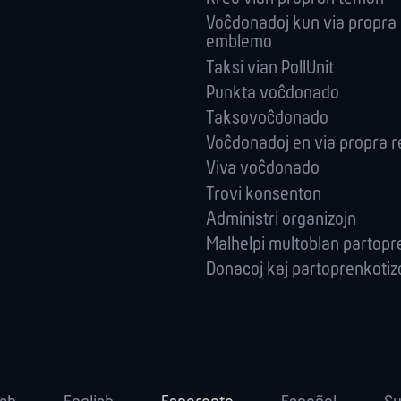
Voĉdonadoj kun via propra
emblemo
Taksi vian PollUnit
Punkta voĉdonado
Taksovoĉdonado
Voĉdonadoj en via propra r
Viva voĉdonado
Trovi konsenton
Administri orga­nizojn
Malhelpi multoblan partop
Donacoj kaj partoprenkotiz