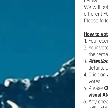
below.
We will pu
different 
Please fol
How to vot
You rece
Your vote
the rema
Attention
details.
Click on
votes.
Please
C
visual AN
Any cheat