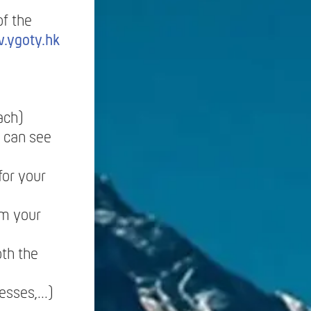
of the
.ygoty.hk
ach)
u can see
for your
rm your
oth the
sses,...)