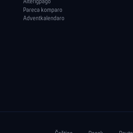
Alteriĝpaĝo
Pareca komparo
Adventkalendaro