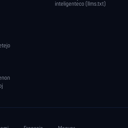
inteligenteco (llms.txt)
etejo
renon
oj