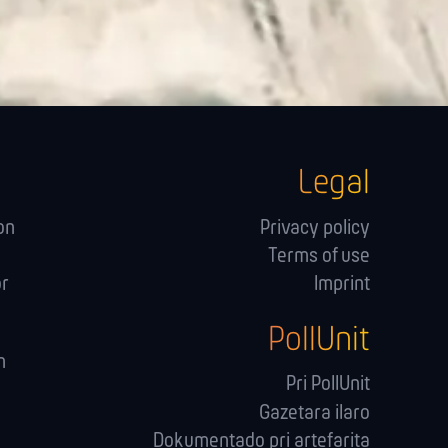
Legal
on
Privacy policy
Terms of use
or
Imprint
PollUnit
n
Pri PollUnit
Gazetara ilaro
Dokumentado pri artefarita