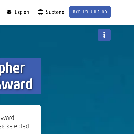
Krei PollUnit-on
Esplori
Subteno
pher
 Award
 award
es selected