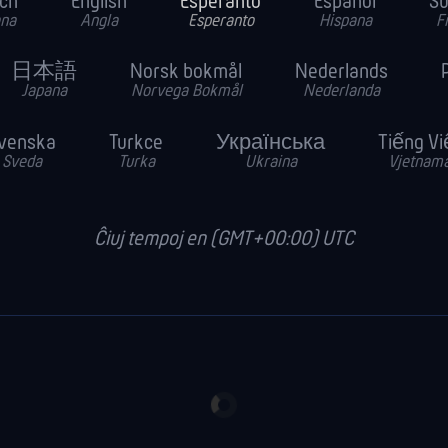
ch
English
Esperanto
Español
S
na
Angla
Esperanto
Hispana
F
日本語
Norsk bokmål
Nederlands
Japana
Norvega Bokmål
Nederlanda
venska
Turkce
Українська
Tiếng Vi
Sveda
Turka
Ukraina
Vjetnam
Ĉiuj tempoj en (GMT+00:00) UTC