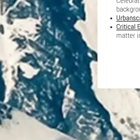
Celebrat
backgro
Urbansc
Critical 
matter 