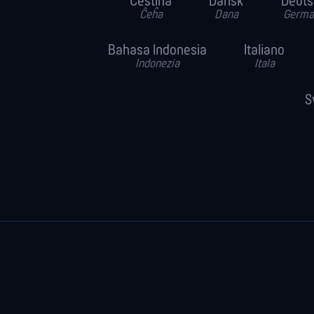
Čeština
Dansk
Deuts
Ĉeĥa
Dana
Germa
Bahasa Indonesia
Italiano
Indonezia
Itala
S