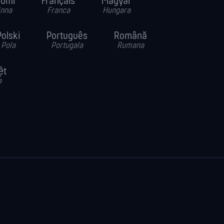
uomi
Français
Magyar
inna
Franca
Hungara
Polski
Português
Română
Pola
Portugala
Rumana
ệt
a