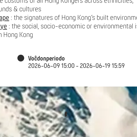
e customs of all Hong Kongers across ethnicities,
unds & cultures
ape
: the signatures of Hong Kong’s built environ
Eye
: the social, socio-economic or environmental 
in Hong Kong
Voĉdonperiodo
2026-06-09 15:00 - 2026-06-19 15:59