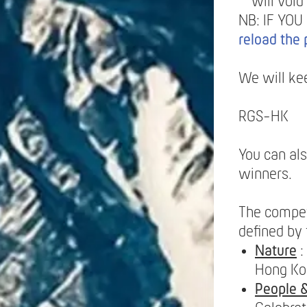
will void
NB: IF YOU
reload the
We will ke
RGS-HK
You can al
winners.
The compet
defined by
Nature
:
Hong K
People &