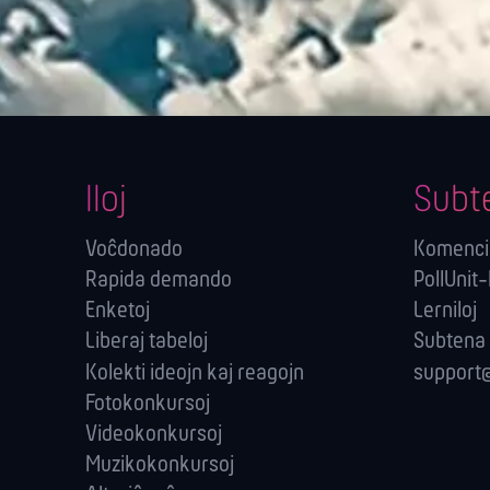
Iloj
Subt
Voĉdonado
Komenci
Rapida demando
PollUnit
Enketoj
Lerniloj
Liberaj tabeloj
Subtena
Kolekti ideojn kaj reagojn
support@
Fotokonkursoj
Videokonkursoj
Muzikokonkursoj