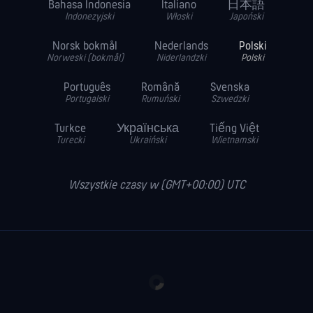
Bahasa Indonesia
Italiano
日本語
Indonezyjski
Włoski
Japoński
Norsk bokmål
Nederlands
Polski
Norweski (bokmål)
Niderlandzki
Polski
Português
Română
Svenska
Portugalski
Rumuński
Szwedzki
Turkce
Українська
Tiếng Việt
Turecki
Ukraiński
Wietnamski
Wszystkie czasy w (GMT+00:00) UTC