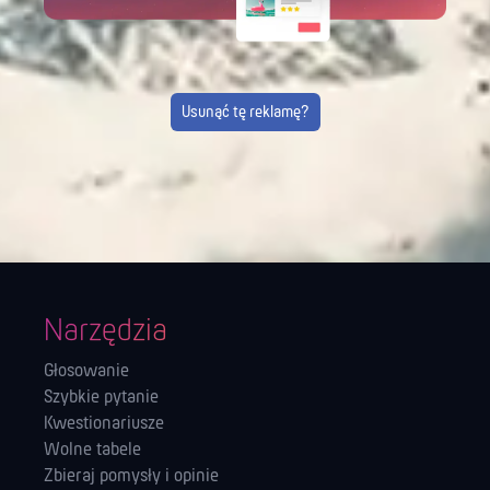
Usunąć tę reklamę?
Narzędzia
Głosowanie
Szybkie pytanie
Kwestionariusze
Wolne tabele
Zbieraj pomysły i opinie