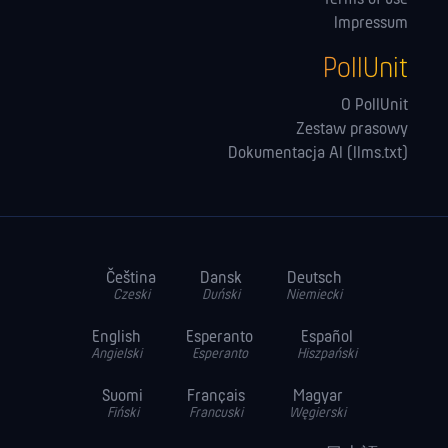
Impressum
PollUnit
O PollUnit
Zestaw prasowy
Dokumentacja AI (llms.txt)
Čeština
Dansk
Deutsch
Czeski
Duński
Niemiecki
English
Esperanto
Español
Angielski
Esperanto
Hiszpański
Suomi
Français
Magyar
Fiński
Francuski
Węgierski