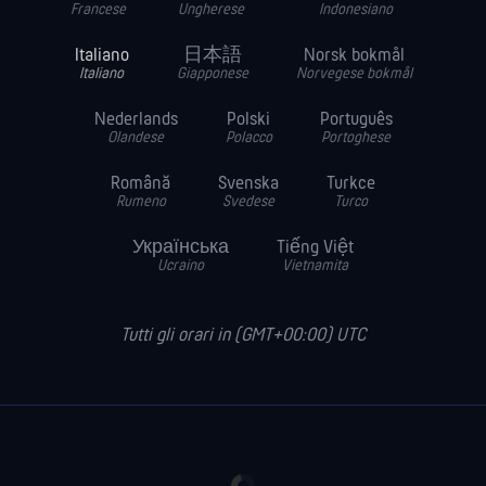
Francese
Ungherese
Indonesiano
Italiano
日本語
Norsk bokmål
Italiano
Giapponese
Norvegese bokmål
Nederlands
Polski
Português
Olandese
Polacco
Portoghese
Română
Svenska
Turkce
Rumeno
Svedese
Turco
Українська
Tiếng Việt
Ucraino
Vietnamita
Tutti gli orari in (GMT+00:00) UTC