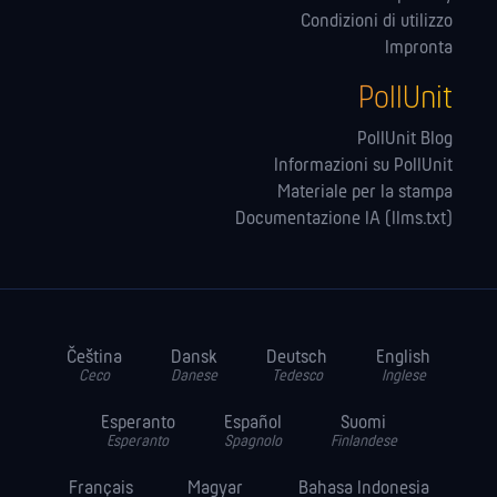
Condizioni di utilizzo
Impronta
PollUnit
PollUnit Blog
Informazioni su PollUnit
Materiale per la stampa
Documentazione IA (llms.txt)
Čeština
Dansk
Deutsch
English
Ceco
Danese
Tedesco
Inglese
Esperanto
Español
Suomi
Esperanto
Spagnolo
Finlandese
Français
Magyar
Bahasa Indonesia