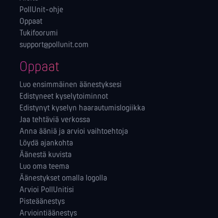
PollUnit-ohje
Oppaat
Tukifoorumi
support@pollunit.com
Oppaat
Luo ensimmäinen äänestyksesi
Edistyneet kyselytoiminnot
Edistynyt kyselyn haarautumislogiikka
Jaa tehtäviä verkossa
Anna ääniä ja arvioi vaihtoehtoja
Löydä ajankohta
Äänestä kuvista
Luo oma teema
Äänestykset omalla logolla
Arvioi PollUnitisi
Pisteäänestys
Arviointiäänestys