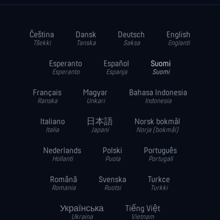
Čeština
Dansk
Deutsch
English
Tšekki
Tanska
Saksa
Englanti
Esperanto
Español
Suomi
Esperanto
Espanja
Suomi
Français
Magyar
Bahasa Indonesia
Ranska
Unkari
Indonesia
Italiano
日本語
Norsk bokmål
Italia
Japani
Norja (bokmål)
Nederlands
Polski
Português
Hollanti
Puola
Portugali
Română
Svenska
Turkce
Romania
Ruotsi
Turkki
Українська
Tiếng Việt
Ukraina
Vietnam