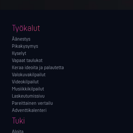
Työkalut
Äänestys
Pikakysymys
Kyselyt
Vapaat taulukot
Keraa ideoita ja palautetta
Valokuvakilpailut
Videokilpailut
Musiikkikilpailut
Laskeutumissivu
Pareittainen vertailu
Adventtikalenteri
Tuki
Aloita