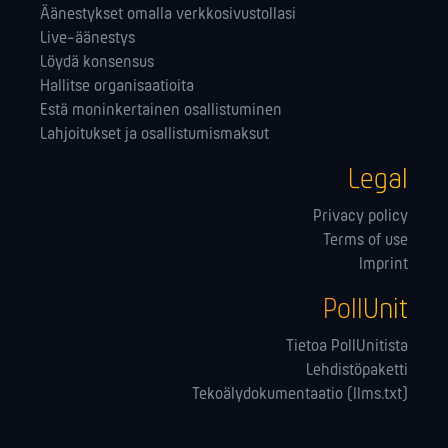
Äänestykset omalla verkkosivustollasi
Live-äänestys
Löydä konsensus
Hallitse orga­nisaatioita
Estä moninkertainen osallistuminen
Lahjoitukset ja osallistumismaksut
Legal
Privacy policy
Terms of use
Imprint
PollUnit
Tietoa PollUnitista
Lehdistöpaketti
Tekoälydokumentaatio (llms.txt)