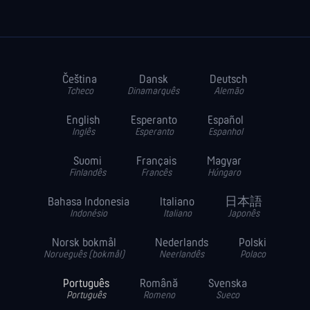
Čeština
Dansk
Deutsch
Tcheco
Dinamarquês
Alemão
English
Esperanto
Español
Inglês
Esperanto
Espanhol
Suomi
Français
Magyar
Finlandês
Francês
Húngaro
Bahasa Indonesia
Italiano
日本語
Indonésio
Italiano
Japonês
Norsk bokmål
Nederlands
Polski
Norueguês (bokmål)
Neerlandês
Polaco
Português
Română
Svenska
Português
Romeno
Sueco