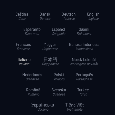
Čeština
Dansk
Deutsch
English
Ceco
Danese
Tedesco
Inglese
Esperanto
Español
Suomi
Esperanto
Spagnolo
Finlandese
Français
Magyar
Bahasa Indonesia
Francese
Ungherese
Indonesiano
Italiano
日本語
Norsk bokmål
Italiano
Giapponese
Norvegese bokmål
Nederlands
Polski
Português
Olandese
Polacco
Portoghese
Română
Svenska
Turkce
Rumeno
Svedese
Turco
Українська
Tiếng Việt
Ucraino
Vietnamita