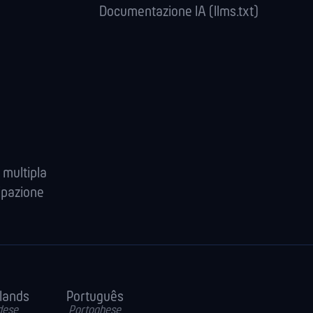
Documentazione IA (llms.txt)
 multipla
ipazione
lands
Português
dese
Portoghese