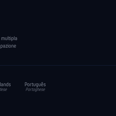
 multipla
ipazione
lands
Português
dese
Portoghese