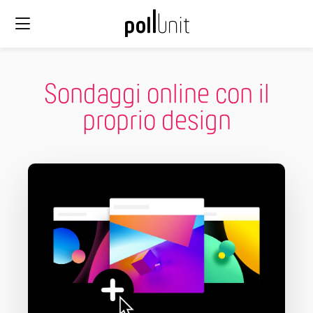
Sondaggi online con il
proprio design