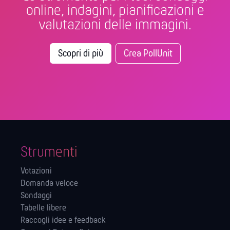
online, indagini, pianificazioni e
valutazioni delle immagini.
Scopri di più
Crea PollUnit
Strumenti
Votazioni
Domanda veloce
Sondaggi
Tabelle libere
Raccogli idee e feedback