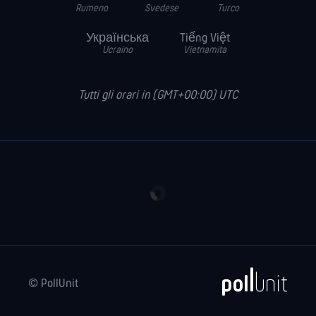
Rumeno
Svedese
Turco
Українська
Tiếng Việt
Ucraino
Vietnamita
Tutti gli orari in (GMT+00:00) UTC
© PollUnit