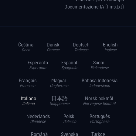
Documentazione IA (llms.txt)
Čeština
Dansk
Deutsch
English
Ceco
Danese
Tedesco
Inglese
Esperanto
Español
Suomi
Esperanto
Spagnolo
Finlandese
Français
Magyar
Bahasa Indonesia
Francese
Ungherese
Indonesiano
Italiano
日本語
Norsk bokmål
Italiano
Giapponese
Norvegese bokmål
Nederlands
Polski
Português
Olandese
Polacco
Portoghese
Română
Svenska
Turkce