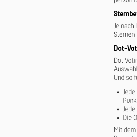
persönl
Sternb
Je nach
Sternen
Dot-Vot
Dot Voti
Auswahle
Und so f
Jede
Punk
Jede
Die 
Mit dem