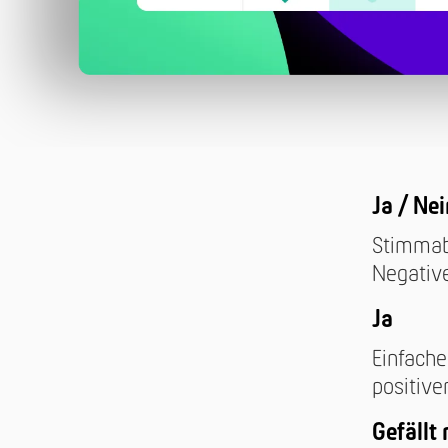
Ja / Nei
Stimmabg
Negativ
Ja
Einfache
positive
Gefällt 