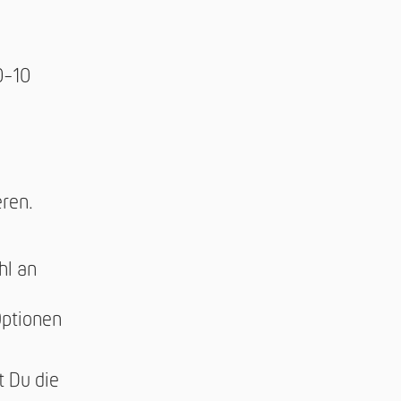
0-10
eren.
hl an
Optionen
 Du die