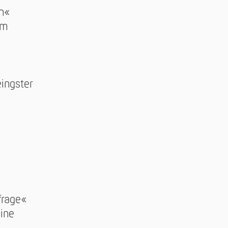
en«
em
ingster
frage«
ine