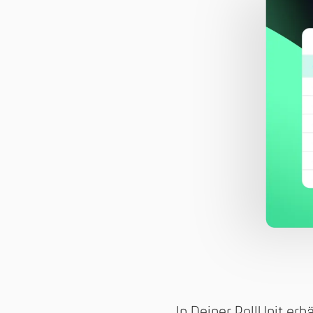
In Deiner PollUnit er