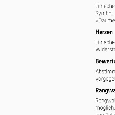
Einfach
Symbol.
»Daumen
Herzen
Einfach
Widerst
Bewert
Abstimm
vorgegeb
Rangwa
Rangwah
möglich