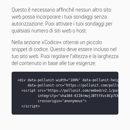
Questo è necessario affinché nessun altro sito
web possa incorporare i tuoi sondaggi senza
autorizzazione. Puoi attivare i tuoi sondaggi per
qualsiasi numero di siti web o host.
Nella sezione »Codice« otterrai un piccolo
snippet di codice. Questo deve essere incluso nel
tuo sito web. Puoi regolare l'altezza e la larghezza
del contenuto in base alle tue esigenze.
<div data-pollunit-width="100%" data-pollunit-height="70
     data-pollunit-src="https://pollunit.com/polls/MEMBE
  <script src="https://pollunit.com/embed/v2.1/parent_co
          integrity="sha384-6II6rmwjJBTtYXvc8Cp7CNK/1EEb
          crossorigin="anonymous">

  </script>