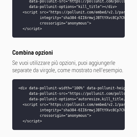
     data-pollunit-src="https://pollunit.com/polls/MEMBE
     data-pollunit-options="kill_title"></div>

  <script src="https://pollunit.com/embed/v2.1/parent_co
          integrity="sha384-6II6rmwjJBTtYXvc8Cp7CNK/1EEb
          crossorigin="anonymous">

  </script>
Combina opzioni
Se vuoi utilizzare più opzioni, puoi aggiungerle
separate da virgole, come mostrato nell'esempio.
<div data-pollunit-width="100%" data-pollunit-height="70
     data-pollunit-src="https://pollunit.com/polls/MEMBE
     data-pollunit-options="autoresize,kill_title,kill_p
  <script src="https://pollunit.com/embed/v2.1/parent_co
          integrity="sha384-6II6rmwjJBTtYXvc8Cp7CNK/1EEb
          crossorigin="anonymous">

  </script>