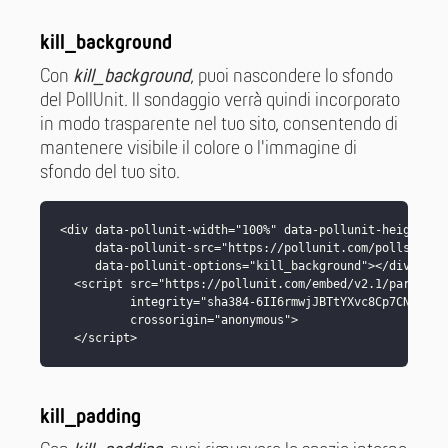
kill_background
Con
kill_background
, puoi nascondere lo sfondo
del PollUnit. Il sondaggio verrà quindi incorporato
in modo trasparente nel tuo sito, consentendo di
mantenere visibile il colore o l'immagine di
sfondo del tuo sito.
<div data-pollunit-width="100%" data-pollunit-height="70
     data-pollunit-src="https://pollunit.com/polls/MEMBE
     data-pollunit-options="kill_background"></div>

  <script src="https://pollunit.com/embed/v2.1/parent_co
          integrity="sha384-6II6rmwjJBTtYXvc8Cp7CNK/1EEb
          crossorigin="anonymous">

  </script>
kill_padding