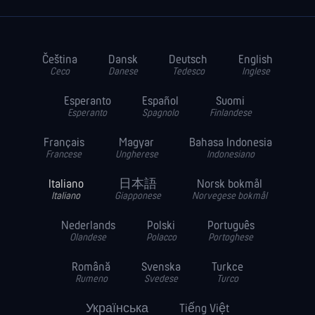
Čeština
Dansk
Deutsch
English
Ceco
Danese
Tedesco
Inglese
Esperanto
Español
Suomi
Esperanto
Spagnolo
Finlandese
Français
Magyar
Bahasa Indonesia
Francese
Ungherese
Indonesiano
Italiano
日本語
Norsk bokmål
Italiano
Giapponese
Norvegese bokmål
Nederlands
Polski
Português
Olandese
Polacco
Portoghese
Română
Svenska
Turkce
Rumeno
Svedese
Turco
Українська
Tiếng Việt