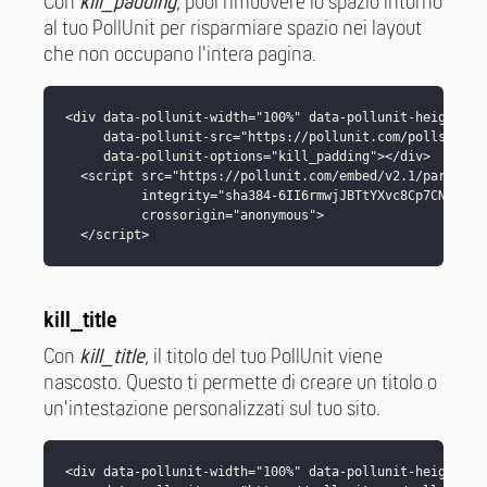
Con
kill_padding
, puoi rimuovere lo spazio intorno
al tuo PollUnit per risparmiare spazio nei layout
che non occupano l'intera pagina.
<div data-pollunit-width="100%" data-pollunit-height="70
     data-pollunit-src="https://pollunit.com/polls/MEMBE
     data-pollunit-options="kill_padding"></div>

  <script src="https://pollunit.com/embed/v2.1/parent_co
          integrity="sha384-6II6rmwjJBTtYXvc8Cp7CNK/1EEb
          crossorigin="anonymous">

  </script>
kill_title
Con
kill_title
, il titolo del tuo PollUnit viene
nascosto. Questo ti permette di creare un titolo o
un'intestazione personalizzati sul tuo sito.
<div data-pollunit-width="100%" data-pollunit-height="70