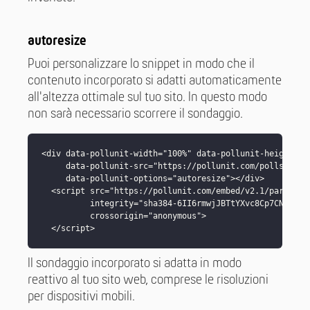
autoresize
Puoi personalizzare lo snippet in modo che il
contenuto incorporato si adatti automaticamente
all'altezza ottimale sul tuo sito. In questo modo
non sarà necessario scorrere il sondaggio.
<div data-pollunit-width="100%" data-pollunit-height="70
     data-pollunit-src="https://pollunit.com/polls/MEMBE
     data-pollunit-options="autoresize"></div>

  <script src="https://pollunit.com/embed/v2.1/parent_co
          integrity="sha384-6II6rmwjJBTtYXvc8Cp7CNK/1EEb
          crossorigin="anonymous">

  </script>
Il sondaggio incorporato si adatta in modo
reattivo al tuo sito web, comprese le risoluzioni
per dispositivi mobili.