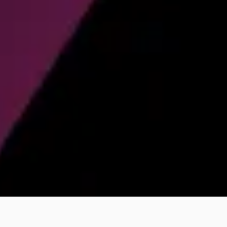
Votazioni
Votazioni su date, testi liberi, immagini e
file.