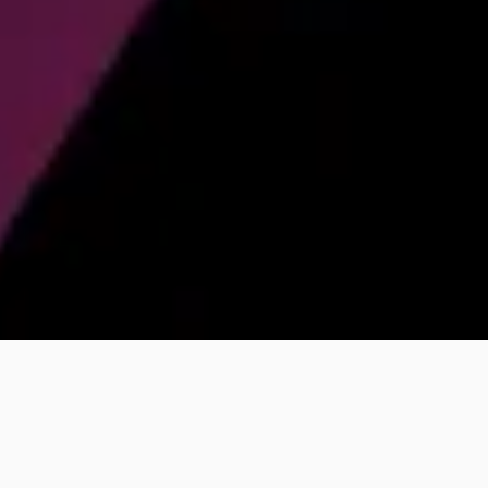
Voturi
Voturi pentru date, text liber, imagini si
fisiere.
Tabele