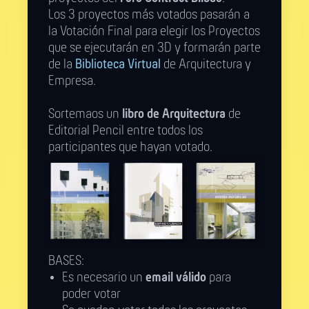
Los 3 proyectos más votados pasarán a
la Votación Final para elegir los Proyectos
que se ejecutarán en 3D y formarán parte
de la
Biblioteca Virtual
de Arquitectura y
Empresa.
Sortemaos un
libro de Arquitectura
de
Editorial Pencil entre todos los
participantes que hayan votado.
BASES:
Es necesario un
email válido
para
poder votar