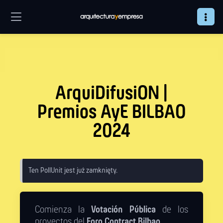
ArquiDifusiON |
Premios AyE BILBAO
2024
Ten PollUnit jest już zamknięty.
Comienza la
Votación Pública
de los
proyectos del
Foro Contract Bilbao
.