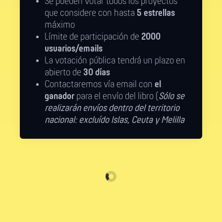
Se pueden votar todos los proyectos
que considere con hasta
5 estrellas
máximo
Límite de participación de
2000
usuarios/emails
La votación pública tendrá un plazo en
abierto de
30 días
Contactaremos vía email con
el
ganador
para el envío del libro (
Sólo se
realizarán envíos dentro del territorio
nacional: excluído Islas, Ceuta y Melilla