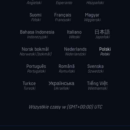
Angielski
Esperanto
Hiszpański
Suomi
Français
Magyar
Fiński
Francuski
Węgierski
Bahasa Indonesia
Italiano
日本語
Indonezyjski
Włoski
Japoński
Norsk bokmål
Nederlands
Polski
Norweski (bokmål)
Niderlandzki
Polski
Português
Română
Svenska
Portugalski
Rumuński
Szwedzki
Turkce
Українська
Tiếng Việt
Turecki
Ukraiński
Wietnamski
Wszystkie czasy w (GMT+00:00) UTC