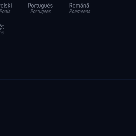
olski
Português
Română
Pools
Portugees
Roemeens
ệt
es