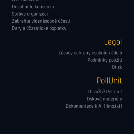
Dosáhněte konsenzu
Správa orga­nizací
Zabraňte vícenásobné účasti
Dary a účastnické poplatky
Legal
Zásady ochrany osobních údajů
Podmínky použití
Otisk
PollUnit
O službě PollUnit
Tiskové materiály
Dokumentace k AI (llms.txt)