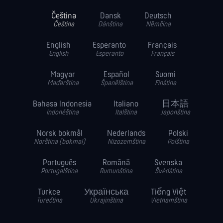
Čeština
Dansk
Deutsch
Čeština
Dánština
Němčina
English
Esperanto
Français
English
Esperanto
Français
Magyar
Español
Suomi
Maďarština
Španělština
Finština
Bahasa Indonesia
Italiano
日本語
Indonéština
Italština
Japonština
Norsk bokmål
Nederlands
Polski
Norština (bokmal)
Nizozemština
Polština
Português
Română
Svenska
Portugalština
Rumunština
Švédština
Turkce
Українська
Tiếng Việt
Turečtina
Ukrajinština
Vietnamština