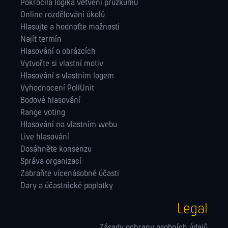
Pokročilá logika větvení průzkumů
Online rozdělování úkolů
Hlasujte a hodnoťte možnosti
Najít termín
Hlasování o obrázcích
Vytvořte si vlastní motiv
Hlasování s vlastním logem
Vyhodnocení PollUnit
Bodové hlasování
Range voting
Hlasování na vlastním webu
Live hlasování
Dosáhněte konsenzu
Správa orga­nizací
Zabraňte vícenásobné účasti
Dary a účastnické poplatky
Legal
Zásady ochrany osobních údajů