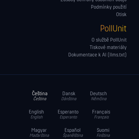
Podmínky použití
Otisk
PollUnit
O službě PollUnit
Tiskové materiály
Dokumentace k AI (llms.txt)
Čeština
Dansk
Deutsch
Čeština
Dánština
Němčina
English
Esperanto
Français
English
Esperanto
Français
Magyar
Español
Suomi
Maďarština
Španělština
Finština