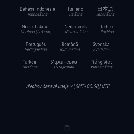
Bahasa Indonesia
Italiano
日本語
Indonéština
Italština
Japonština
Norsk bokmål
Nederlands
Polski
Norština (bokmal)
Nizozemština
Polština
Português
Română
Svenska
Portugalština
Rumunština
Švédština
Turkce
Українська
Tiếng Việt
Turečtina
Ukrajinština
Vietnamština
Všechny časové údaje v (GMT+00:00) UTC