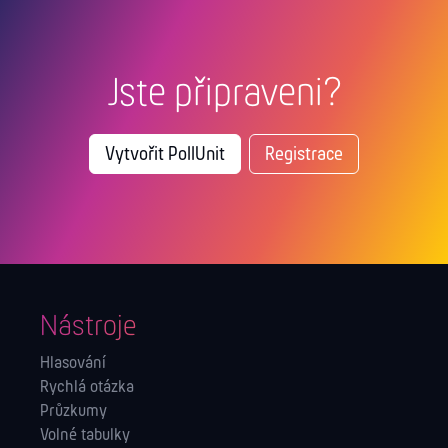
Jste připraveni?
Vytvořit PollUnit
Registrace
Nástroje
Hlasování
Rychlá otázka
Průzkumy
Volné tabulky