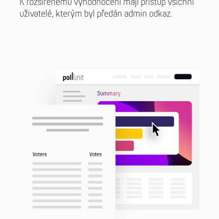
K rozšířenému vyhodnocení mají přístup všichni
uživatelé, kterým byl předán admin odkaz.