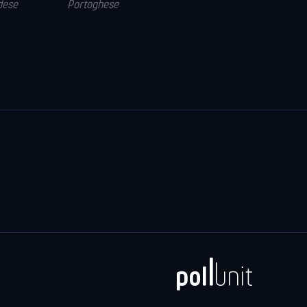
dese
Portoghese