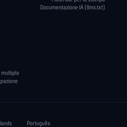
Documentazione IA (llms.txt)
 multipla
ipazione
lands
Português