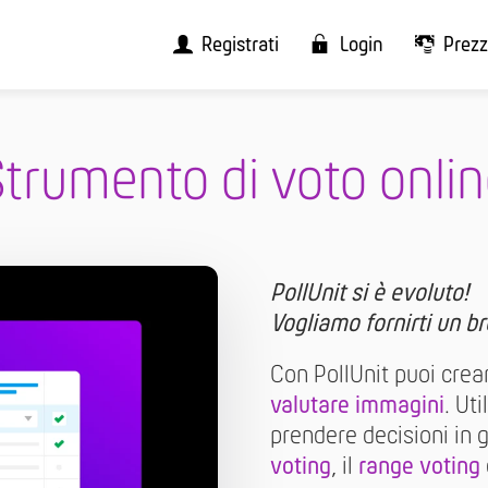
Registrati
Login
Prezz
trumento di voto onli
PollUnit si è evoluto!
Vogliamo fornirti un 
Con PollUnit puoi crear
valutare immagini
. Ut
prendere decisioni in g
voting
, il
range voting