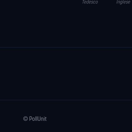
Tedesco
Inglese
© PollUnit