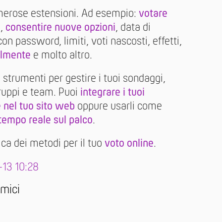
merose estensioni. Ad esempio:
votare
i,
consentire nuove opzioni
, data di
n password, limiti, voti nascosti, effetti,
almente
e molto altro.
i strumenti per gestire i tuoi sondaggi,
ruppi e team. Puoi
integrare i tuoi
 nel tuo sito web
oppure usarli come
 tempo reale sul palco
.
ca dei metodi per il tuo
voto online
.
-13 10:28
amici