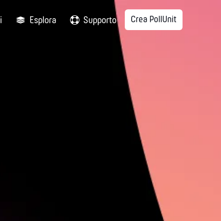
Crea PollUnit
i
Esplora
Supporto