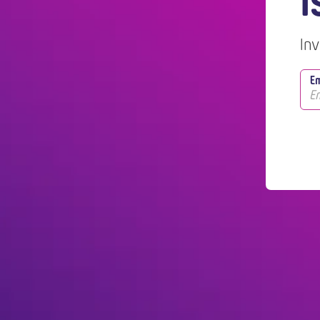
i
Inv
Em