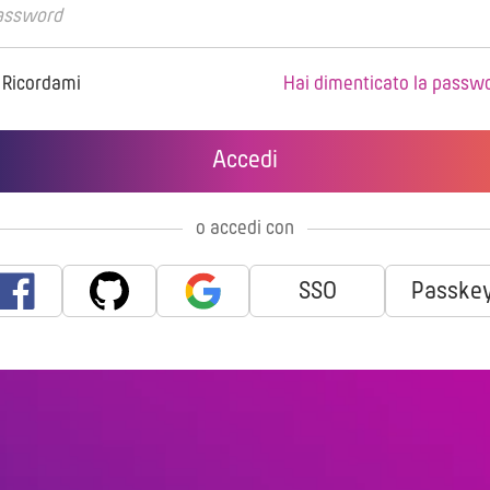
Ricordami
Hai dimenticato la passw
o accedi con
SSO
Passke