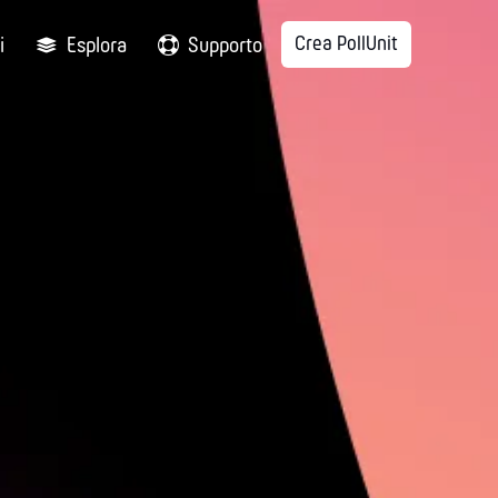
Crea PollUnit
i
Esplora
Supporto