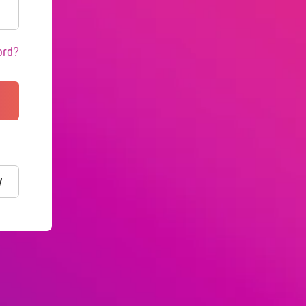
ord?
y