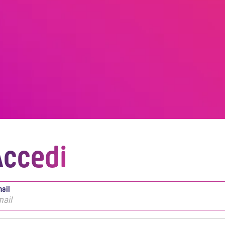
ccedi
ail