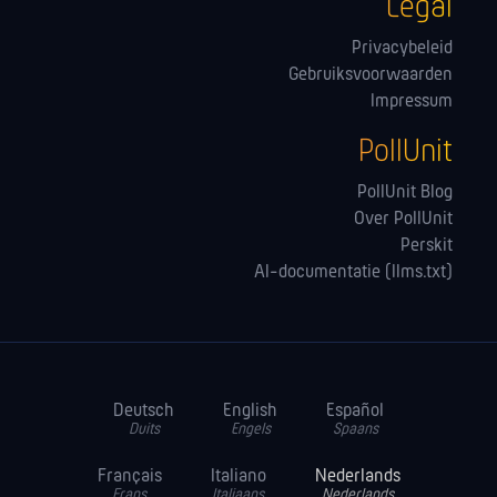
Legal
Privacybeleid
Gebruiksvoorwaarden
Impressum
PollUnit
PollUnit Blog
Over PollUnit
Perskit
AI-documentatie (llms.txt)
Deutsch
English
Español
Duits
Engels
Spaans
Français
Italiano
Nederlands
Frans
Italiaans
Nederlands