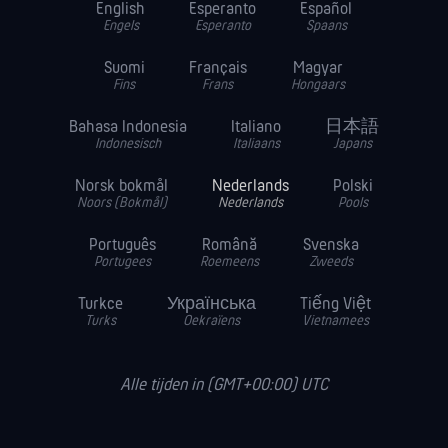
English
Esperanto
Español
Engels
Esperanto
Spaans
Suomi
Français
Magyar
Fins
Frans
Hongaars
Bahasa Indonesia
Italiano
日本語
Indonesisch
Italiaans
Japans
Norsk bokmål
Nederlands
Polski
Noors (Bokmål)
Nederlands
Pools
Português
Română
Svenska
Portugees
Roemeens
Zweeds
Turkce
Українська
Tiếng Việt
Turks
Oekraïens
Vietnamees
Alle tijden in (GMT+00:00) UTC