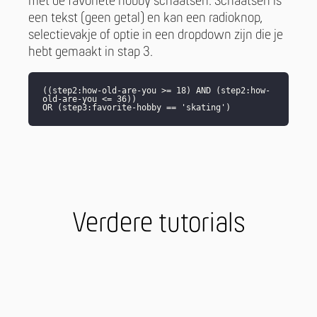
met de favoriete hobby schaatsen. Schaatsen is
een tekst (geen getal) en kan een radioknop,
selectievakje of optie in een dropdown zijn die je
hebt gemaakt in stap 3.
((step2:how-old-are-you >= 18) AND (step2:how-
old-are-you <= 36))
OR (step3:favorite-hobby == 'skating')
Verdere tutorials