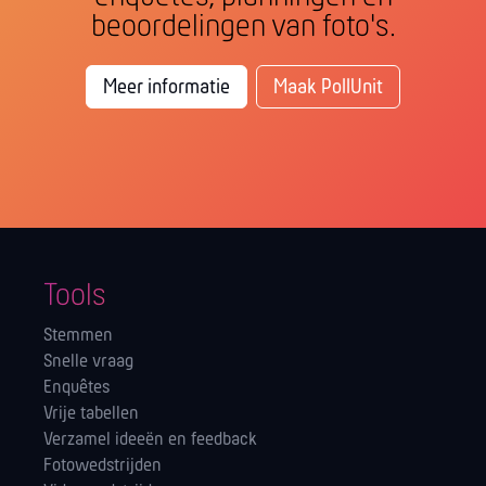
beoordelingen van foto's.
Meer informatie
Maak PollUnit
Tools
Stemmen
Snelle vraag
Enquêtes
Vrije tabellen
Verzamel ideeën en feedback
Fotowedstrijden