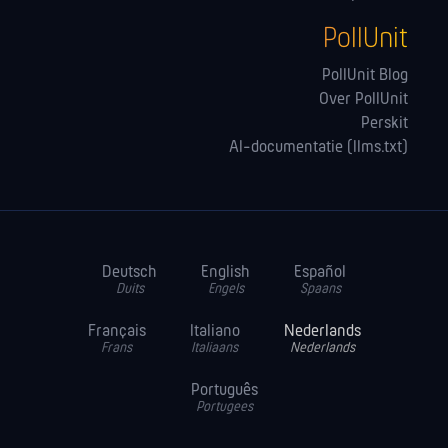
PollUnit
PollUnit Blog
Over PollUnit
Perskit
AI-documentatie (llms.txt)
Deutsch
English
Español
Duits
Engels
Spaans
Français
Italiano
Nederlands
Frans
Italiaans
Nederlands
Português
Portugees