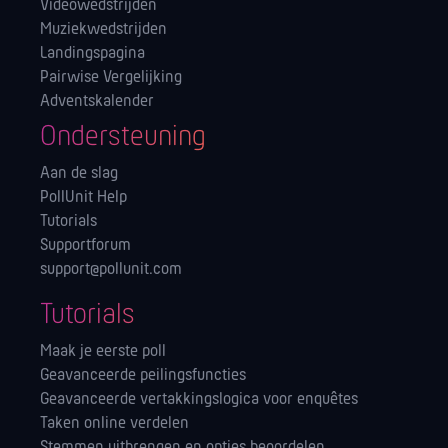
Videowedstrijden
Muziekwedstrijden
Landingspagina
Pairwise Vergelijking
Adventskalender
Ondersteuning
Aan de slag
PollUnit Help
Tutorials
Supportforum
support@pollunit.com
Tutorials
Maak je eerste poll
Geavanceerde peilingsfuncties
Geavanceerde vertakkingslogica voor enquêtes
Taken online verdelen
Stemmen uitbrengen en opties beoordelen