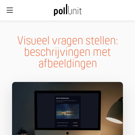
Visueel vragen stellen:
beschrijvingen met
afbeeldingen