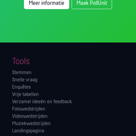
Meer informatie
Maak PollUnit
Tools
Stemmen
Snelle vraag
Enquêtes
Vrije tabellen
Verzamel ideeën en feedback
Fotowedstrijden
Videowedstrijden
Muziekwedstrijden
Landingspagina