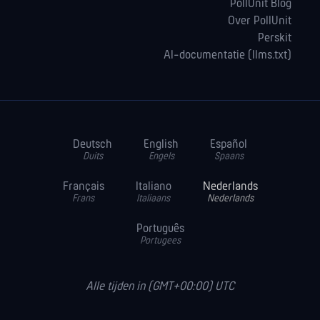
PollUnit Blog
Over PollUnit
Perskit
AI-documentatie (llms.txt)
Deutsch
English
Español
Duits
Engels
Spaans
Français
Italiano
Nederlands
Frans
Italiaans
Nederlands
Português
Portugees
Alle tijden in (GMT+00:00) UTC