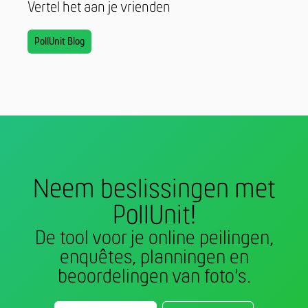
Vertel het aan je vrienden
PollUnit Blog
Neem beslissingen met
PollUnit!
De tool voor je online peilingen,
enquêtes, planningen en
beoordelingen van foto's.