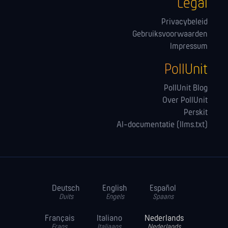
Legal
Privacybeleid
Gebruiksvoorwaarden
Impressum
PollUnit
PollUnit Blog
Over PollUnit
Perskit
AI-documentatie (llms.txt)
Deutsch
English
Español
Duits
Engels
Spaans
Français
Italiano
Nederlands
Frans
Italiaans
Nederlands