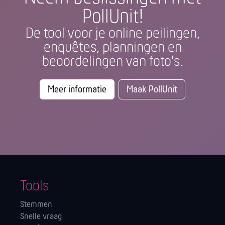
PollUnit!
De tool voor je online peilingen,
enquêtes, planningen en
beoordelingen van foto's.
Meer informatie
Maak PollUnit
Tools
Stemmen
Snelle vraag