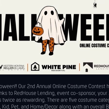
oween!! Our 2nd Annual Online Costume Contest ha
nks to RedHouse Lending, event co-sponsor, your
is twice as rewarding. There are five costume cate
, Kid, Pet, and Home/Decor along with an overall B