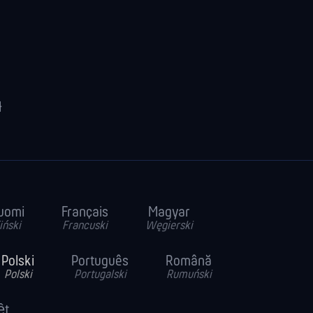
ł
uomi
Français
Magyar
iński
Francuski
Węgierski
Polski
Português
Română
Polski
Portugalski
Rumuński
ệt