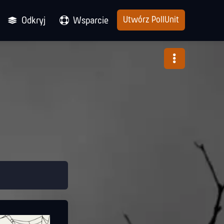
Utwórz PollUnit
Odkryj
Wsparcie