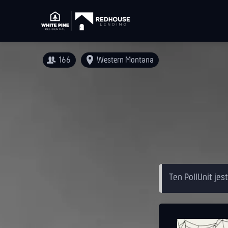
166
Western Montana
Ten PollUnit jes