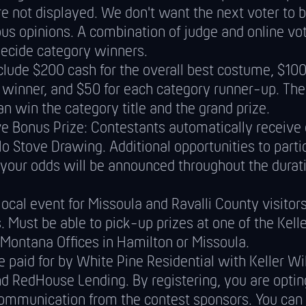
re not displayed. We don't want the next voter to
us opinions. A combination of judge and online vot
decide category winners.
clude $200 cash for the overall best costume, $100
 winner, and $50 for each category runner-up. Th
n win the category title and the grand prize.
ve Bonus Prize: Contestants automatically receive
lo Stove Drawing. Additional opportunities to parti
 your odds will be announced throughout the durati
 local event for Missoula and Ravalli County visitor
. Must be able to pick-up prizes at one of the Kell
Montana Offices in Hamilton or Missoula.
e paid for by White Pine Residential with Keller Wi
nd RedHouse Lending. By registering, you are optin
ommunication from the contest sponsors. You can