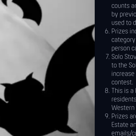
counts a
by previo
used to 
Prizes in
category
person ca
Solo Sto
to the So
increase
contest.
This is a
residents
Western 
Prizes ar
Estate a
emails/c