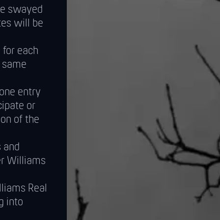
 be swayed
es will be
 for each
e same
 one entry
cipate or
on of the
s and
er Williams
lliams Real
g into