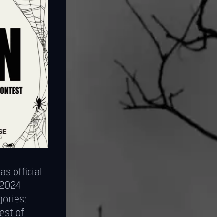
s official
 2024
gories:
est of