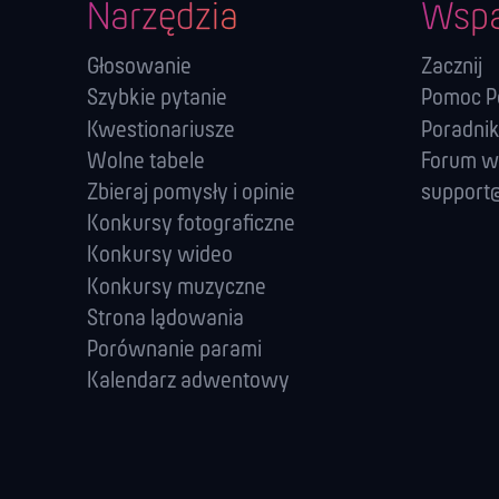
Narzędzia
Wspa
Głosowanie
Zacznij
Szybkie pytanie
Pomoc Po
Kwestionariusze
Poradnik
Wolne tabele
Forum w
Zbieraj pomysły i opinie
support@
Konkursy fotograficzne
Konkursy wideo
Konkursy muzyczne
Strona lądowania
Porównanie parami
Kalendarz adwentowy