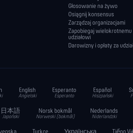
Głosowanie na żywo
Osiągnij konsensus
Zarządzaj orga­nizacjami
Zapobiegaj wielokrotnemu
udziałowi
Darowizny i opłaty za udzia
h
English
Esperanto
Español
S
ki
Angielski
Esperanto
Hiszpański
F
日本語
Norsk bokmål
Nederlands
Japoński
Norweski (bokmål)
Niderlandzki
venska
Turkce
Українська
Tiếng Vi