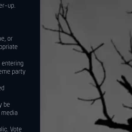
er-up.
me, or
opriate
 entering
heme party
ed
y be
l media
lic. Vote