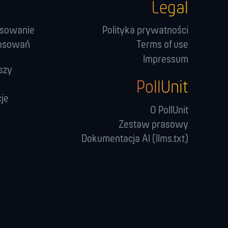
Legal
osowanie
Polityka prywatności
łosowań
Terms of use
Impressum
szy
PollUnit
cje
O PollUnit
Zestaw prasowy
Dokumentacja AI (llms.txt)