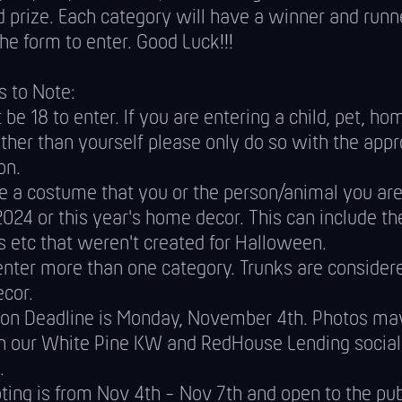
 prize. Each category will have a winner and runn
he form to enter. Good Luck!!!
s to Note:
be 18 to enter. If you are entering a child, pet, ho
ther than yourself please only do so with the appr
on.
be a costume that you or the person/animal you are
2024 or this year's home decor. This can include t
 etc that weren't created for Halloween.
enter more than one category. Trunks are consider
cor.
on Deadline is Monday, November 4th. Photos ma
n our White Pine KW and RedHouse Lending socia
.
ting is from Nov 4th - Nov 7th and open to the pub