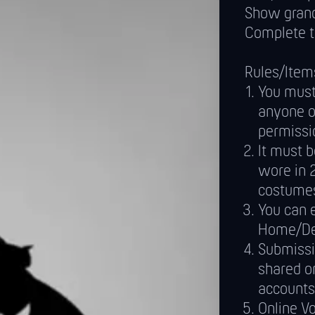
Show grand
Complete t
Rules/Item
You must 
anyone o
permissi
It must 
wore in 
costumes
You can 
Home/De
Submissi
shared o
accounts
Online Vo