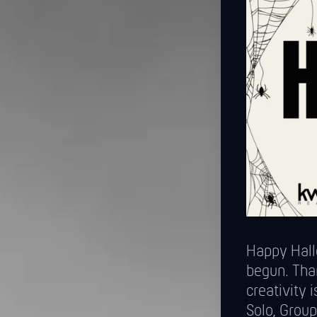
Happy Hall
begun. Tha
creativity 
Solo, Group