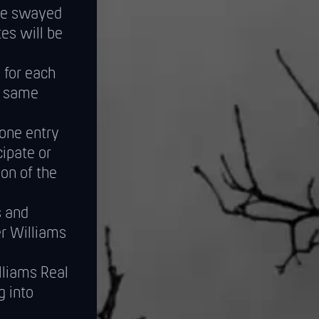
 be swayed
es will be
 for each
e same
 one entry
cipate or
on of the
s and
er Williams
lliams Real
g into