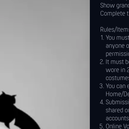
Show grand
Complete t
Rules/Item
You must 
anyone o
permissi
It must 
wore in 
costumes
You can 
Home/De
Submissi
shared o
accounts
Online Vo