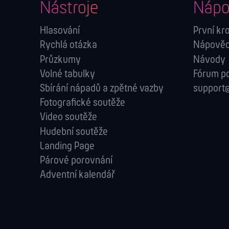
Nástroje
Nápo
Hlasování
První kr
Rychlá otázka
Nápověda
Průzkumy
Návody
Volné tabulky
Fórum p
Sbírání nápadů a zpětné vazby
support@
Fotografické soutěže
Video soutěže
Hudební soutěže
Landing Page
Párové porovnání
Adventní kalendář