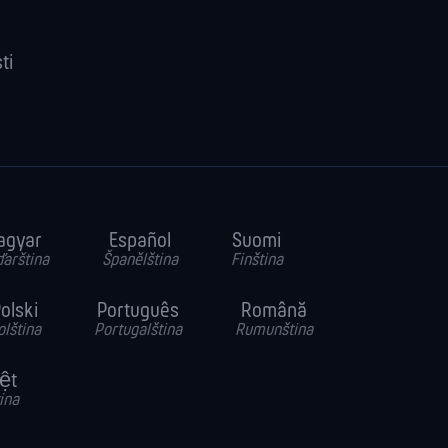
ti
agyar
Español
Suomi
arština
Španělština
Finština
olski
Português
Română
olština
Portugalština
Rumunština
iệt
ina