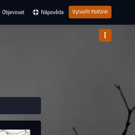
Vytvořit PollUnit
Objevovat
Nápověda