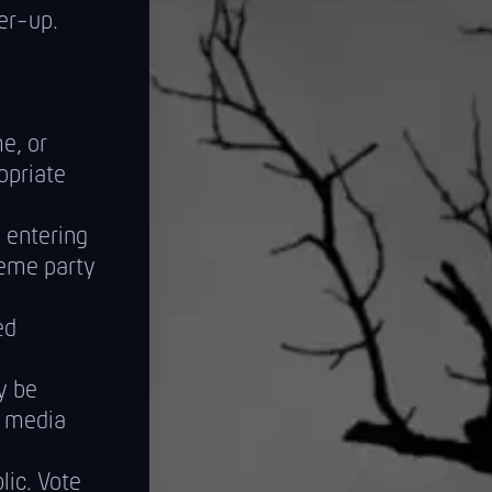
er-up.
me, or
opriate
 entering
heme party
ed
y be
l media
lic. Vote