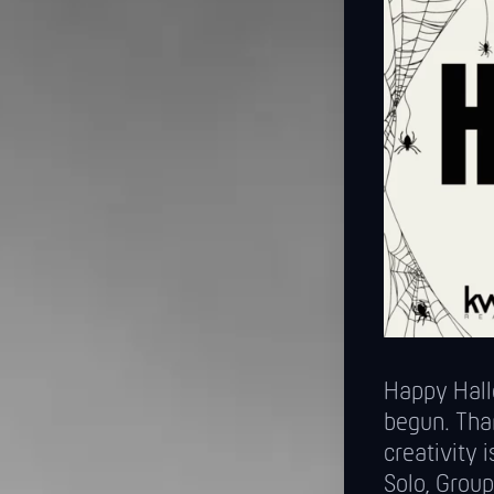
Happy Hall
begun. Tha
creativity 
Solo, Group