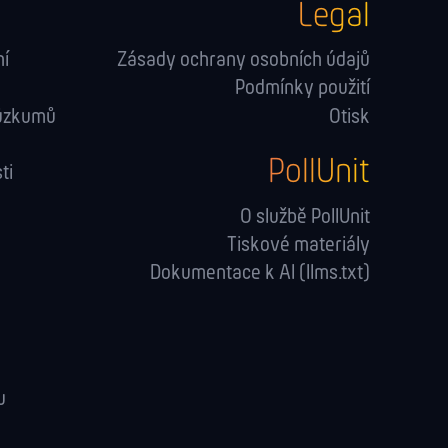
Legal
ní
Zásady ochrany osobních údajů
Podmínky použití
růzkumů
Otisk
PollUnit
ti
O službě PollUnit
Tiskové materiály
Dokumentace k AI (llms.txt)
u