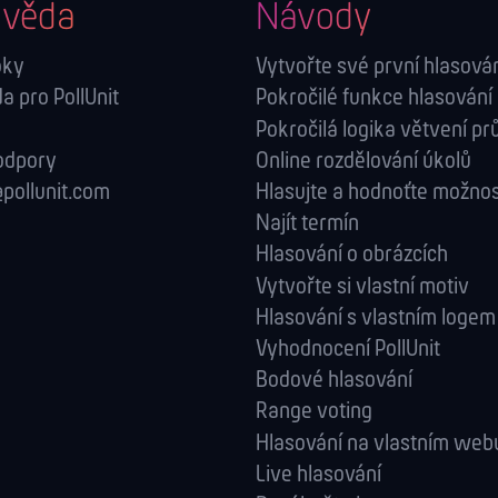
věda
Návody
oky
Vytvořte své první hlasová
 pro PollUnit
Pokročilé funkce hlasování
Pokročilá logika větvení p
odpory
Online rozdělování úkolů
pollunit.com
Hlasujte a hodnoťte možnos
Najít termín
Hlasování o obrázcích
Vytvořte si vlastní motiv
Hlasování s vlastním logem
Vyhodnocení PollUnit
Bodové hlasování
Range voting
Hlasování na vlastním web
Live hlasování