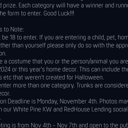
 prize. Each category will have a winner and runn
he form to enter. Good Luck!!!
s to Note:
be 18 to enter. If you are entering a child, pet, ho
ther than yourself please only do so with the appr
on.
be a costume that you or the person/animal you are
2024 or this year's home decor. This can include t
 etc that weren't created for Halloween.
enter more than one category. Trunks are consider
cor.
on Deadline is Monday, November 4th. Photos ma
n our White Pine KW and RedHouse Lending socia
.
ting is from Nov 4th - Nov 7th and open to the pub