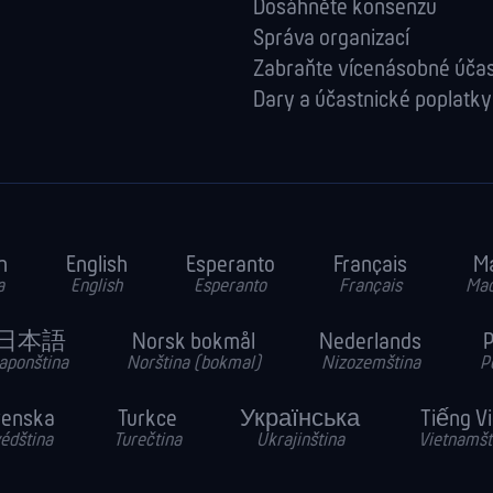
Dosáhněte konsenzu
Správa orga­nizací
Zabraňte vícenásobné účas
Dary a účastnické poplatky
h
English
Esperanto
Français
M
a
English
Esperanto
Français
Maď
日本語
Norsk bokmål
Nederlands
P
aponština
Norština (bokmal)
Nizozemština
P
venska
Turkce
Українська
Tiếng V
édština
Turečtina
Ukrajinština
Vietnamšt