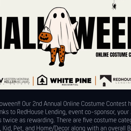
oween!! Our 2nd Annual Online Costume Contest ha
nks to RedHouse Lending, event co-sponsor, your
is twice as rewarding. There are five costume cate
, Kid, Pet, and Home/Decor along with an overall B