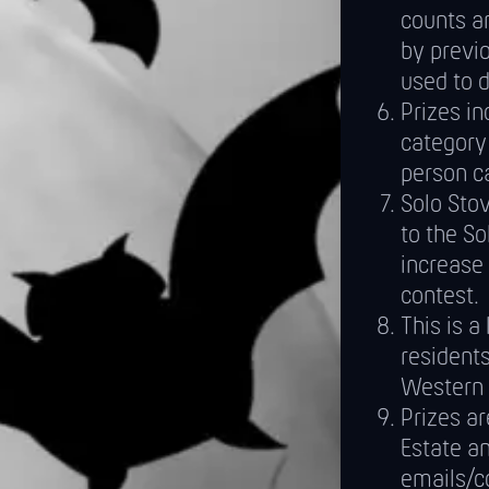
counts a
by previo
used to 
Prizes in
category
person ca
Solo Sto
to the So
increase
contest.
This is a
residents
Western 
Prizes ar
Estate a
emails/c