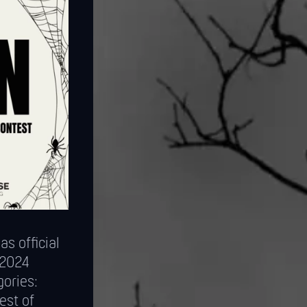
s official
 2024
gories:
est of