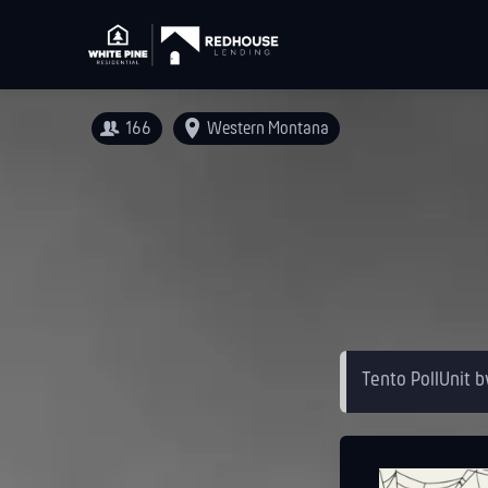
166
Western Montana
Tento PollUnit b