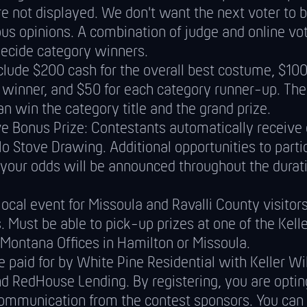
re not displayed. We don't want the next voter to
us opinions. A combination of judge and online vot
decide category winners.
clude $200 cash for the overall best costume, $100
 winner, and $50 for each category runner-up. Th
n win the category title and the grand prize.
ve Bonus Prize: Contestants automatically receive
lo Stove Drawing. Additional opportunities to parti
 your odds will be announced throughout the durati
 local event for Missoula and Ravalli County visitor
. Must be able to pick-up prizes at one of the Kell
Montana Offices in Hamilton or Missoula.
e paid for by White Pine Residential with Keller Wi
nd RedHouse Lending. By registering, you are optin
ommunication from the contest sponsors. You can