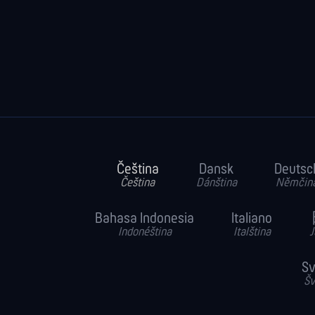
Čeština
Dansk
Deutsc
Čeština
Dánština
Němčin
Bahasa Indonesia
Italiano
Indonéština
Italština
J
S
Šv