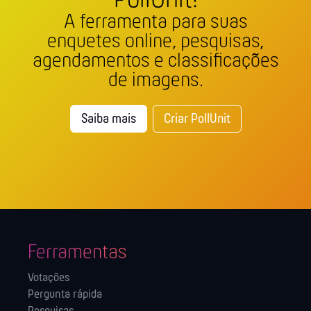
PollUnit!
A ferramenta para suas
enquetes online, pesquisas,
agendamentos e classificações
de imagens.
Saiba mais
Criar PollUnit
Ferramentas
Votações
Pergunta rápida