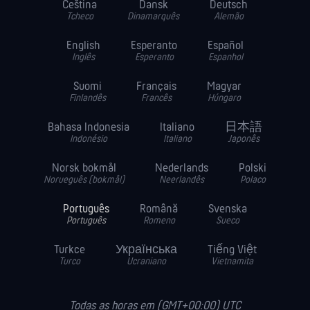
Čeština
Dansk
Deutsch
Tcheco
Dinamarquês
Alemão
English
Esperanto
Español
Inglês
Esperanto
Espanhol
Suomi
Français
Magyar
Finlandês
Francês
Húngaro
Bahasa Indonesia
Italiano
日本語
Indonésio
Italiano
Japonês
Norsk bokmål
Nederlands
Polski
Norueguês (bokmål)
Neerlandês
Polaco
Português
Română
Svenska
Português
Romeno
Sueco
Turkce
Українська
Tiếng Việt
Turco
Ucraniano
Vietnamita
Todas as horas em (GMT+00:00) UTC